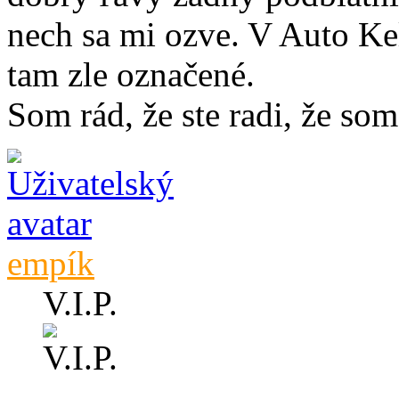
nech sa mi ozve. V Auto Kel
tam zle označené.
Som rád, že ste radi, že som 
empík
V.I.P.