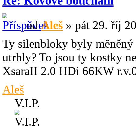
Re: Kovové bouchání
od
Aleš
» pát 29. říj 2
Ty silenbloky byly měněný 
utrhly? To jsou ty kostky n
XsaraII 2.0 HDi 66KW r.v.
Aleš
V.I.P.