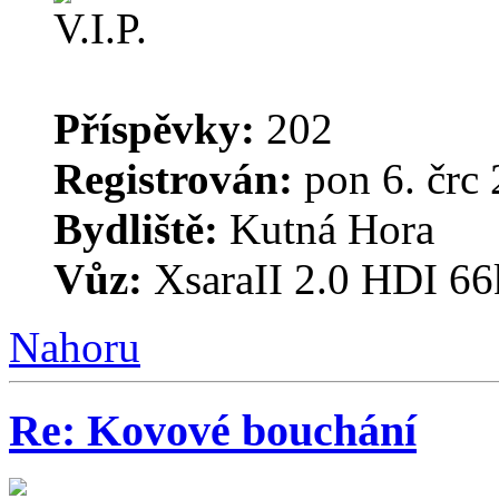
Příspěvky:
202
Registrován:
pon 6. črc 
Bydliště:
Kutná Hora
Vůz:
XsaraII 2.0 HDI 66
Nahoru
Re: Kovové bouchání