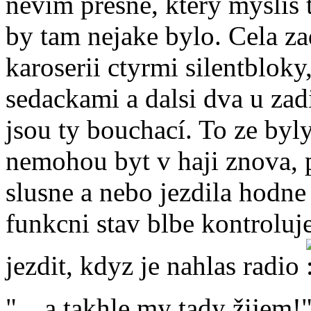
nevim presne, ktery myslis 
by tam nejake bylo. Cela za
karoserii ctyrmi silentblok
sedackami a dalsi dva u za
jsou ty bouchací. To ze by
nemohou byt v haji znova, 
slusne a nebo jezdila hodne 
funkcni stav blbe kontroluje
jezdit, kdyz je nahlas radio
"....a takhle my tady žijem!