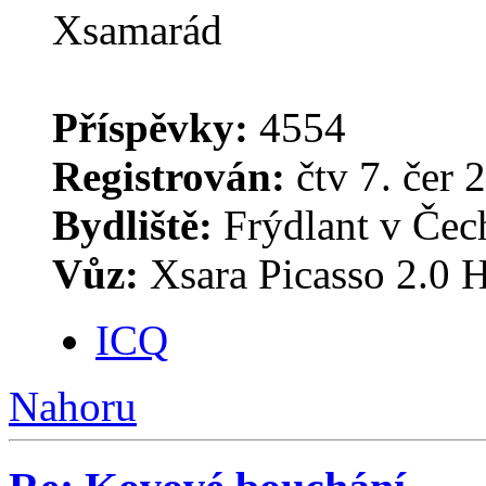
Příspěvky:
4554
Registrován:
čtv 7. čer 
Bydliště:
Frýdlant v Čec
Vůz:
Xsara Picasso 2.0 H
ICQ
Nahoru