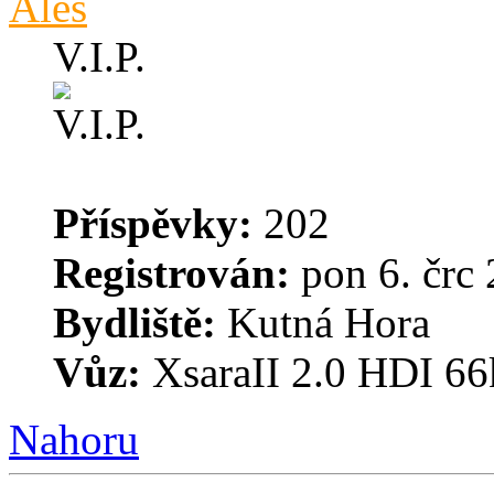
Aleš
V.I.P.
Příspěvky:
202
Registrován:
pon 6. črc 
Bydliště:
Kutná Hora
Vůz:
XsaraII 2.0 HDI 66
Nahoru