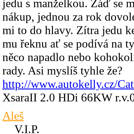
jedu s manželkou. Záď se m
nákup, jednou za rok dovole
mi to do hlavy. Zítra jedu k
mu řeknu ať se podívá na t
něco napadlo nebo kohokoli
rady. Asi myslíš tyhle že?
http://www.autokelly.cz/Ca
XsaraII 2.0 HDi 66KW r.v.
Aleš
V.I.P.