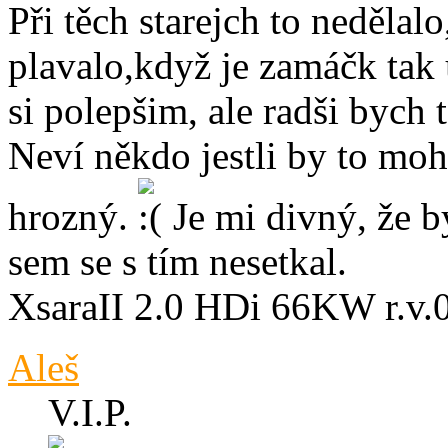
Při těch starejch to nedělal
plavalo,když je zamáčk tak u
si polepšim, ale radši bych 
Neví někdo jestli by to moh
hrozný.
Je mi divný, že by
sem se s tím nesetkal.
XsaraII 2.0 HDi 66KW r.v.
Aleš
V.I.P.