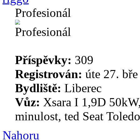
Profesionál
Příspěvky:
309
Registrován:
úte 27. bře
Bydliště:
Liberec
Vůz:
Xsara I 1,9D 50kW,
minulost, ted Seat Toled
Nahoru