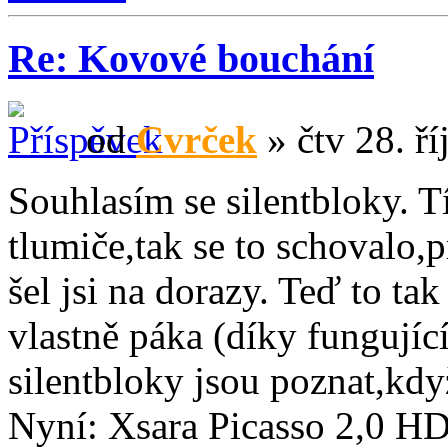
Re: Kovové bouchání
od
Cvrček
» čtv 28. ří
Souhlasím se silentbloky. T
tlumiče,tak se to schovalo,
šel jsi na dorazy. Teď to ta
vlastně páka (díky fungujíc
silentbloky jsou poznat,kdy
Nyní: Xsara Picasso 2,0 HDi