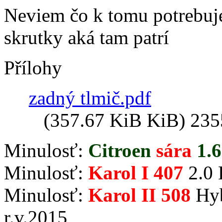
Neviem čo k tomu potrebuješ
skrutky aká tam patrí
Přílohy
zadný tlmič.pdf
(357.67 KiB KiB) 235
Minulosť:
Citroen
sára
1.6
Minulosť:
Karol I 407
2.0 
Minulosť:
Karol II 508
Hyb
r.v.2015