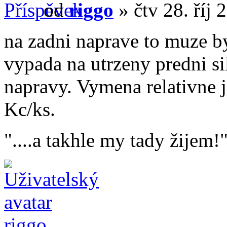
od
riggo
» čtv 28. říj 
na zadni naprave to muze by
vypada na utrzeny predni si
napravy. Vymena relativne 
Kc/ks.
"....a takhle my tady žijem!
riggo