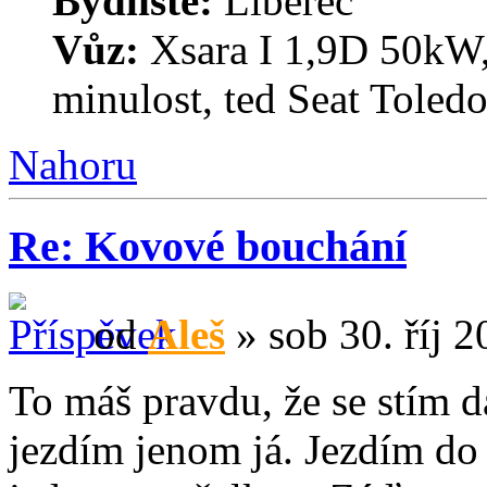
Bydliště:
Liberec
Vůz:
Xsara I 1,9D 50kW,
minulost, ted Seat Toled
Nahoru
Re: Kovové bouchání
od
Aleš
» sob 30. říj 2
To máš pravdu, že se stím dá
jezdím jenom já. Jezdím do