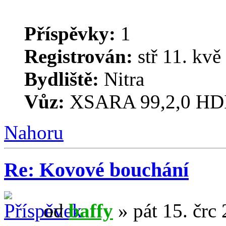
Příspěvky:
1
Registrován:
stř 11. kvě
Bydliště:
Nitra
Vůz:
XSARA 99,2,0 HD
Nahoru
Re: Kovové bouchání
od
baffy
» pát 15. črc