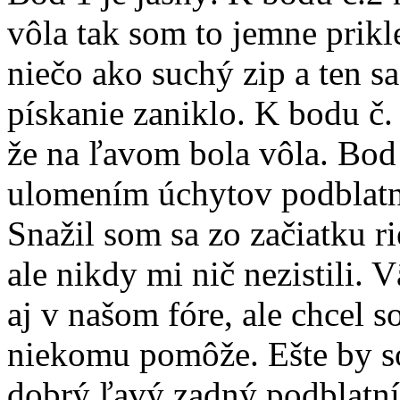
vôla tak som to jemne prikle
niečo ako suchý zip a ten s
pískanie zaniklo. K bodu č.
že na ľavom bola vôla. Bod 
ulomením úchytov podblat
Snažil som sa zo začiatku ri
ale nikdy mi nič nezistili. 
aj v našom fóre, ale chcel 
niekomu pomôže. Ešte by s
dobrý ľavý zadný podblatní