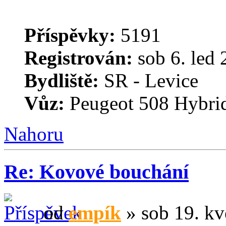
Příspěvky:
5191
Registrován:
sob 6. led 
Bydliště:
SR - Levice
Vůz:
Peugeot 508 Hybri
Nahoru
Re: Kovové bouchání
od
empík
» sob 19. kv