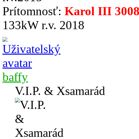
Prítomnosť:
Karol III 300
133kW r.v. 2018
baffy
V.I.P. & Xsamarád