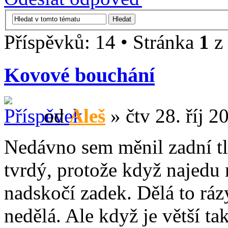
Příspěvků: 14 • Stránka
1
z
Kovové bouchání
od
Aleš
» čtv 28. říj 2
Nedávno sem měnil zadní t
tvrdý, protože když najedu 
nadskočí zadek. Dělá to ráz
nedělá. Ale když je větší t