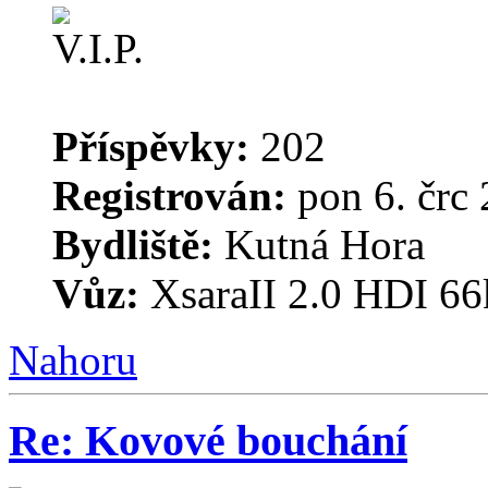
Příspěvky:
202
Registrován:
pon 6. črc 
Bydliště:
Kutná Hora
Vůz:
XsaraII 2.0 HDI 66
Nahoru
Re: Kovové bouchání