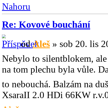
Nahoru
Re: Kovové bouchání
od
Aleš
» sob 20. lis 
Nebylo to silentblokem, ale
na tom plechu byla vůle. Da
to nebouchá. Balzám na duš
XsaraII 2.0 HDi 66KW r.v.