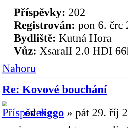
Příspěvky:
202
Registrován:
pon 6. črc 
Bydliště:
Kutná Hora
Vůz:
XsaraII 2.0 HDI 66
Nahoru
Re: Kovové bouchání
od
riggo
» pát 29. říj 