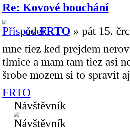
Re: Kovové bouchání
od
FRTO
» pát 15. čr
mne tiez ked prejdem nero
tlmice a mam tam tiez asi 
šrobe mozem si to spravit a
FRTO
Návštěvník