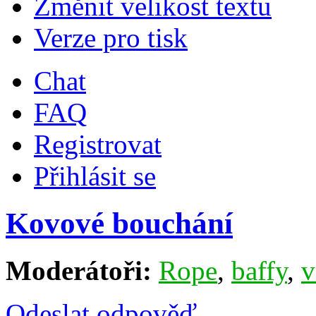
Změnit velikost textu
Verze pro tisk
Chat
FAQ
Registrovat
Přihlásit se
Kovové bouchání
Moderátoři:
Rope
,
baffy
,
v
Odeslat odpověď