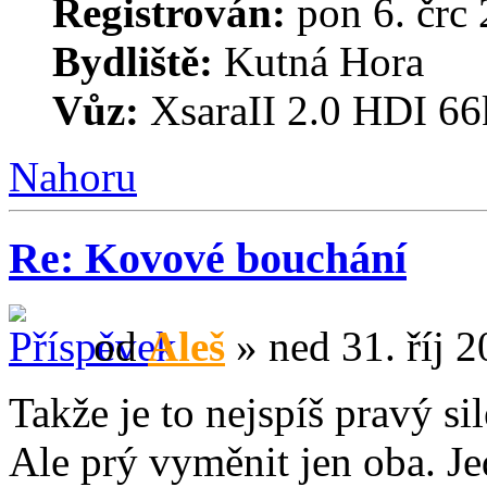
Registrován:
pon 6. črc 
Bydliště:
Kutná Hora
Vůz:
XsaraII 2.0 HDI 66
Nahoru
Re: Kovové bouchání
od
Aleš
» ned 31. říj 
Takže je to nejspíš pravý si
Ale prý vyměnit jen oba. Je