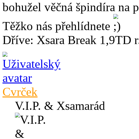
bohužel věčná špindíra na 
Těžko nás přehlídnete
Dříve: Xsara Break 1,9TD r
Cvrček
V.I.P. & Xsamarád