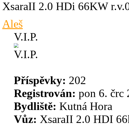
XsaraII 2.0 HDi 66KW r.v.
Aleš
V.I.P.
Příspěvky:
202
Registrován:
pon 6. črc 
Bydliště:
Kutná Hora
Vůz:
XsaraII 2.0 HDI 66