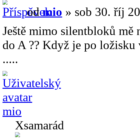
od
mio
» sob 30. říj 2
Ještě mimo silentbloků mě 
do A ?? Když je po ložisku 
.....
mio
Xsamarád