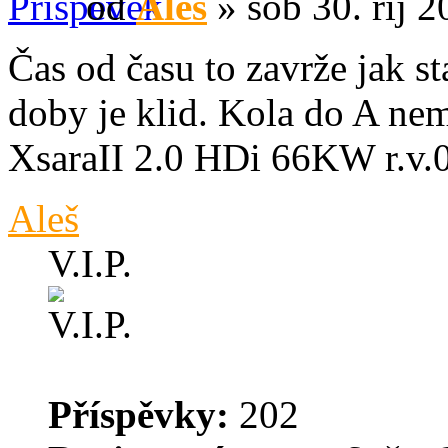
od
Aleš
» sob 30. říj 2
Čas od času to zavrže jak st
doby je klid. Kola do A ne
XsaraII 2.0 HDi 66KW r.v.
Aleš
V.I.P.
Příspěvky:
202