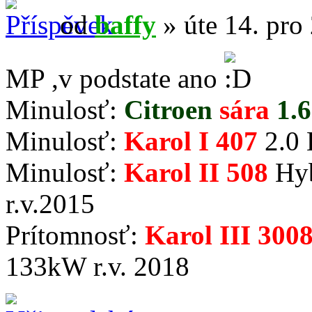
od
baffy
» úte 14. pro
MP ,v podstate ano
Minulosť:
Citroen
sára
1.6
Minulosť:
Karol I 407
2.0 
Minulosť:
Karol II 508
Hyb
r.v.2015
Prítomnosť:
Karol III 300
133kW r.v. 2018