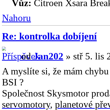
Vůz:
Citroen Xsara Brea
Nahoru
Re: kontrolka dobíjení
od
Jan202
» stř 5. lis
A myslíte si, že mám chybu 
BSI ?
Společnost Skysmotor prodá
servomotory
,
planetové př