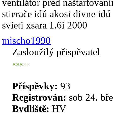
ventilátor pred naštartovan
stierače idú akosi divne id
svieti xsara 1.6i 2000
mischo1990
Zasloužilý přispěvatel
Příspěvky:
93
Registrován:
sob 24. bře
Bydliště:
HV