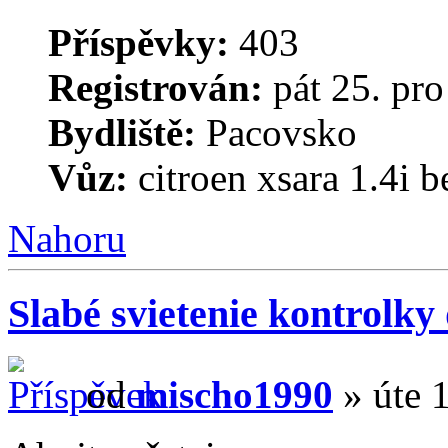
Příspěvky:
403
Registrován:
pát 25. pro
Bydliště:
Pacovsko
Vůz:
citroen xsara 1.4i 
Nahoru
Slabé svietenie kontrolky
od
mischo1990
» úte 