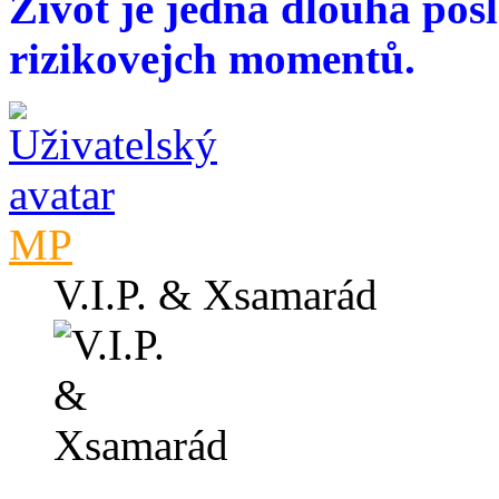
Život je jedna dlouhá pos
rizikovejch momentů.
MP
V.I.P. & Xsamarád