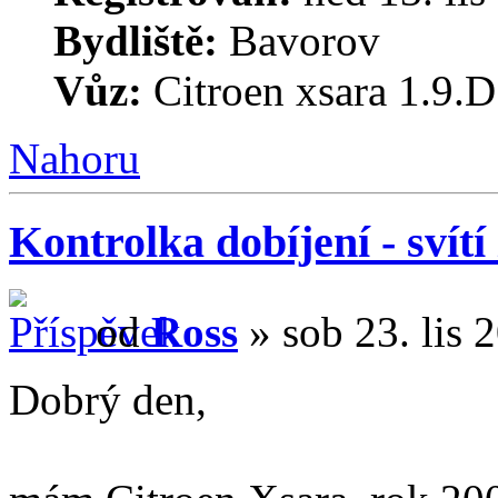
Bydliště:
Bavorov
Vůz:
Citroen xsara 1.9.D
Nahoru
Kontrolka dobíjení - svítí
od
Ross
» sob 23. lis 
Dobrý den,