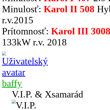
Minulosť:
Karol II 508
Hyb
r.v.2015
Prítomnosť:
Karol III 300
133kW r.v. 2018
baffy
V.I.P. & Xsamarád