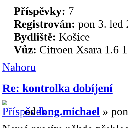
Příspěvky:
7
Registrován:
pon 3. led 
Bydliště:
Košice
Vůz:
Citroen Xsara 1.6
Nahoru
Re: kontrolka dobíjení
od
long.michael
» pon