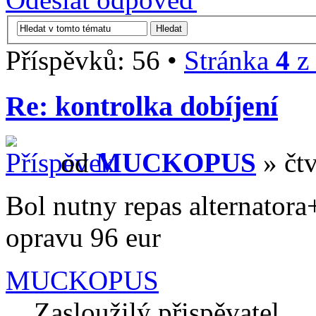
Příspěvků: 56 •
Stránka
4
z
Re: kontrolka dobíjení
od
MUCKOPUS
» čtv
Bol nutny repas alternator
opravu 96 eur
MUCKOPUS
Zasloužilý přispěvatel