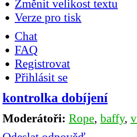
Změnit velikost textu
Verze pro tisk
Chat
FAQ
Registrovat
Přihlásit se
kontrolka dobíjení
Moderátoři:
Rope
,
baffy
,
v
Odeslat odpověď