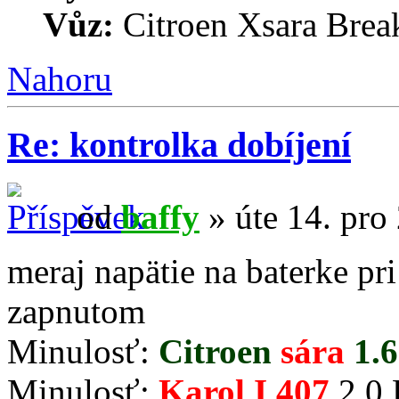
Vůz:
Citroen Xsara Brea
Nahoru
Re: kontrolka dobíjení
od
baffy
» úte 14. pro
meraj napätie na baterke p
zapnutom
Minulosť:
Citroen
sára
1.6
Minulosť:
Karol I 407
2.0 