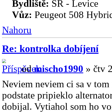
Bydliště:
SR - Levice
Vůz:
Peugeot 508 Hybri
Nahoru
Re: kontrolka dobíjení
od
mischo1990
» čtv 2
Neviem neviem ci sa v tom ni
podstate pripieklo alternato
dobijal. Vytiahol som ho vo