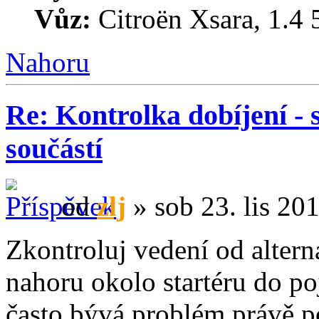
Vůz:
Citroën Xsara, 1.4
Nahoru
Re: Kontrolka dobíjení - s
součástí
od
zlj
» sob 23. lis 20
Zkontroluj vedení od altern
nahoru okolo startéru do po
často bývá problém právě 