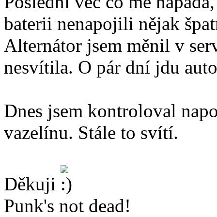
Poslední věc co mě napadá, 
baterii nenapojili nějak šp
Alternátor jsem měnil v serv
nesvítila. O pár dní jdu auto 
Dnes jsem kontroloval napoj
vazelínu. Stále to svítí.
Děkuji
Punk's not dead!