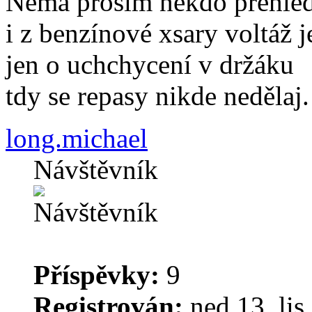
Nemá prosím někdo přehled 
i z benzínové xsary voltáž j
jen o uchchycení v držáku
tdy se repasy nikde nedělaj.
long.michael
Návštěvník
Příspěvky:
9
Registrován:
ned 13. lis