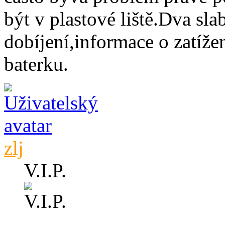
být v plastové liště.Dva sla
dobíjení,informace o zatížen
baterku.
zlj
V.I.P.