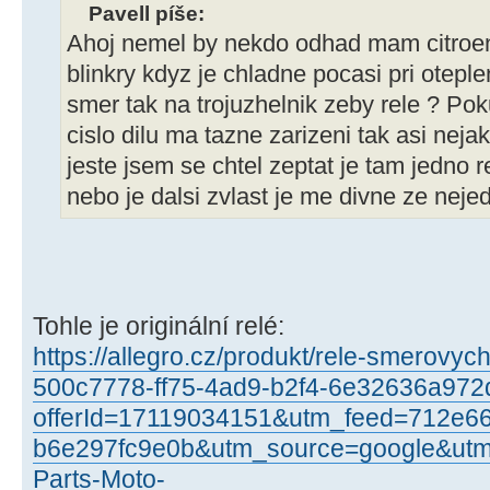
Pavell píše:
Ahoj nemel by nekdo odhad mam citroen
blinkry kdyz je chladne pocasi pri otepl
smer tak na trojuzhelnik zeby rele ? P
cislo dilu ma tazne zarizeni tak asi neja
jeste jsem se chtel zeptat je tam jedno r
nebo je dalsi zvlast je me divne ze nej
Tohle je originální relé:
https://allegro.cz/produkt/rele-smerovyc
500c7778-ff75-4ad9-b2f4-6e32636a972
offerId=17119034151&utm_feed=712e6
b6e297fc9e0b&utm_source=google&u
Parts-Moto-