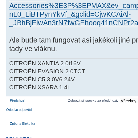
Accessories%3E3P%3EPMAX&ev_campa
nL0_LiBTPynYkVf_&gclid=CjwKCAiAl-
_JBhBjEiwAn3rN7fwGEhooq41nCNPr
Ale bude tam fungovat asi jakékoli jiné pr
tady ve vláknu.
CITROËN XANTIA 2.0i16V
CITROËN EVASION 2.0TCT
CITROËN C5 3.0V6 24V
CITROËN XSARA 1.4i
Předchozí
Zobrazit příspěvky za předchozí:
Odeslat odpověď
Zpět na Elektrika
KDO JE ONLINE