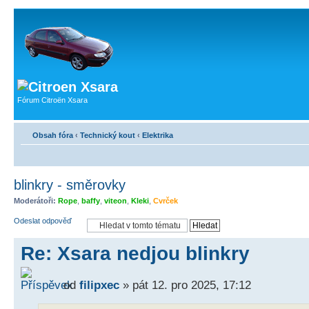
Fórum Citroën Xsara
Obsah fóra
‹
Technický kout
‹
Elektrika
blinkry - směrovky
Moderátoři:
Rope
,
baffy
,
viteon
,
Kleki
,
Cvrček
Odeslat odpověď
Re: Xsara nedjou blinkry
od
filipxec
» pát 12. pro 2025, 17:12