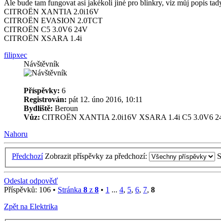
Ale bude tam fungovat asi jakékoli jiné pro blinkry, viz můj popis tad
CITROËN XANTIA 2.0i16V
CITROËN EVASION 2.0TCT
CITROËN C5 3.0V6 24V
CITROËN XSARA 1.4i
filipxec
Návštěvník
Příspěvky:
6
Registrován:
pát 12. úno 2016, 10:11
Bydliště:
Beroun
Vůz:
CITROËN XANTIA 2.0i16V XSARA 1.4i C5 3.0V6 2
Nahoru
Předchozí
Zobrazit příspěvky za předchozí:
S
Odeslat odpověď
Příspěvků: 106 •
Stránka
8
z
8
•
1
...
4
,
5
,
6
,
7
,
8
Zpět na Elektrika