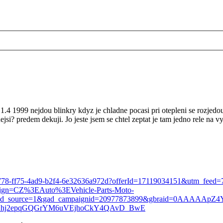
 1999 nejdou blinkry kdyz je chladne pocasi pri otepleni se rozjedou
ejsi? predem dekuji. Jo jeste jsem se chtel zeptat je tam jedno rele na v
500c7778-ff75-4ad9-b2f4-6e32636a972d?offerId=17119034151&utm_fee
ign=CZ%3EAuto%3EVehicle-Parts-Moto-
ad_source=1&gad_campaignid=20977873899&gbraid=0AAAAApZ
ADhj2epqGQGrYM6uVEjhoCkY4QAvD_BwE