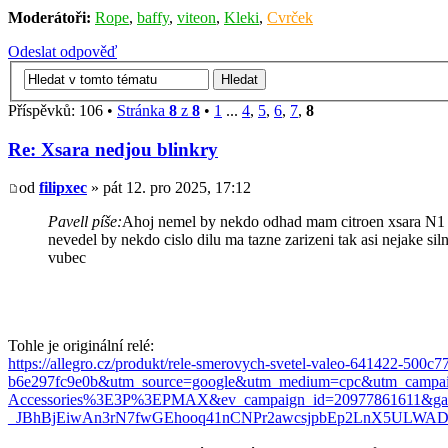
Moderátoři:
Rope
,
baffy
,
viteon
,
Kleki
,
Cvrček
Odeslat odpověď
Příspěvků: 106 •
Stránka
8
z
8
•
1
...
4
,
5
,
6
,
7
,
8
Re: Xsara nedjou blinkry
od
filipxec
» pát 12. pro 2025, 17:12
Pavell píše:
Ahoj nemel by nekdo odhad mam citroen xsara N1 1.4
nevedel by nekdo cislo dilu ma tazne zarizeni tak asi nejake siln
vubec
Tohle je originální relé:
https://allegro.cz/produkt/rele-smerovych-svetel-valeo-641422-
b6e297fc9e0b&utm_source=google&utm_medium=cpc&utm_campa
Accessories%3E3P%3EPMAX&ev_campaign_id=20977861611&g
_JBhBjEiwAn3rN7fwGEhooq41nCNPr2awcsjpbEp2LnX5ULW