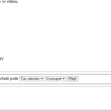
y ve vláknu.
4V
eřadit podle