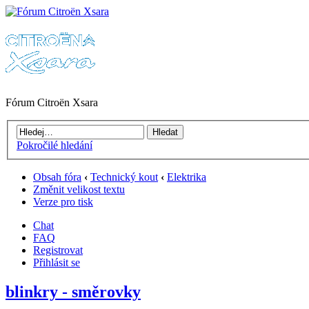
Fórum Citroën Xsara
Pokročilé hledání
Obsah fóra
‹
Technický kout
‹
Elektrika
Změnit velikost textu
Verze pro tisk
Chat
FAQ
Registrovat
Přihlásit se
blinkry - směrovky