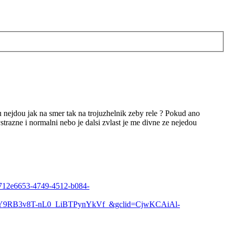
 nejdou jak na smer tak na trojuzhelnik zeby rele ? Pokud ano
ystrazne i normalni nebo je dalsi zvlast je me divne ze nejedou
d=712e6653-4749-4512-b084-
4Y9RB3v8T-nL0_LiBTPynYkVf_&gclid=CjwKCAiAl-