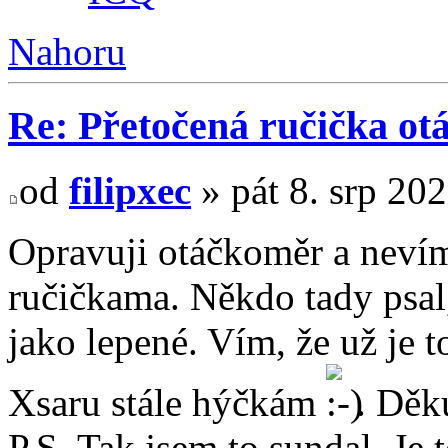
Nahoru
Re: Přetočená ručička o
od
filipxec
» pát 8. srp 20
Opravuji otáčkoměr a nevím,
ručičkama. Někdo tady psal,
jako lepené. Vím, že už je to
Xsaru stále hýčkám
. Děku
P.S. Tak jsem to sundal. Je