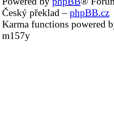
Powered by
phpBB
® Foru
Český překlad –
phpBB.cz
Karma functions powered
m157y