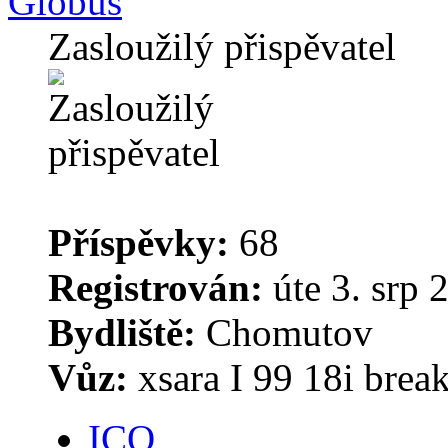
Globus
Zasloužilý přispěvatel
Příspěvky:
68
Registrován:
úte 3. srp 
Bydliště:
Chomutov
Vůz:
xsara I 99 18i brea
ICQ