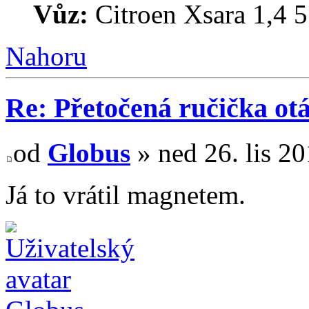
Vůz:
Citroen Xsara 1,4
Nahoru
Re: Přetočená ručička o
od
Globus
» ned 26. lis 2
Já to vrátil magnetem.