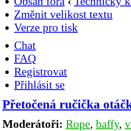
Obsah fóra
‹
Technický k
Změnit velikost textu
Verze pro tisk
Chat
FAQ
Registrovat
Přihlásit se
Přetočená ručička otá
Moderátoři:
Rope
,
baffy
,
v