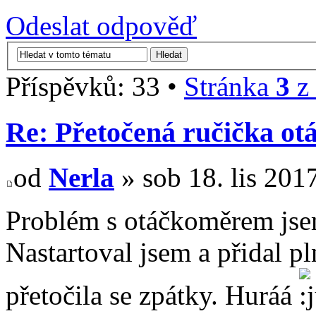
Odeslat odpověď
Příspěvků: 33 •
Stránka
3
z
Re: Přetočená ručička o
od
Nerla
» sob 18. lis 201
Problém s otáčkoměrem jsem
Nastartoval jsem a přidal pl
přetočila se zpátky. Huráá