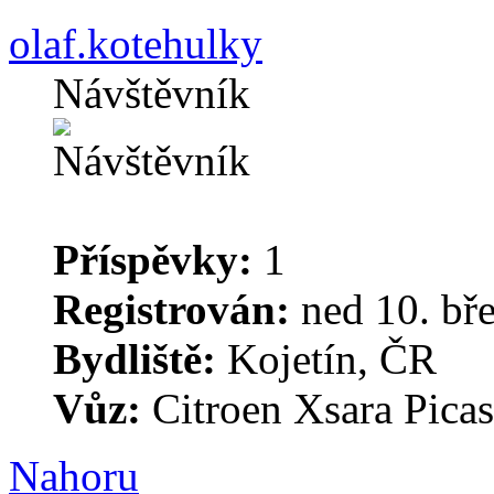
olaf.kotehulky
Návštěvník
Příspěvky:
1
Registrován:
ned 10. bř
Bydliště:
Kojetín, ČR
Vůz:
Citroen Xsara Picas
Nahoru