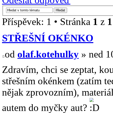
Příspěvek: 1 • Stránka
1
z
1
STŘEŠNÍ OKÉNKO
od
olaf.kotehulky
» ned 10
Zdravím, chci se zeptat, ko
střešním okénkem (zatím ted
nějak zprovozním), materiá
autem do myčky aut?