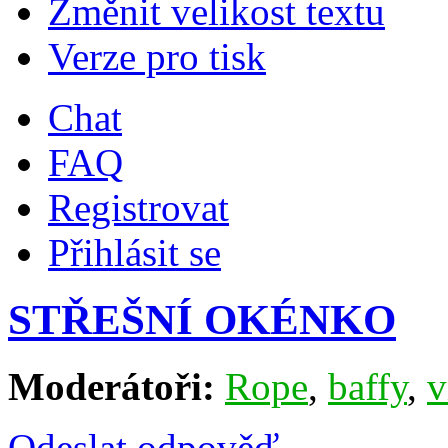
Změnit velikost textu
Verze pro tisk
Chat
FAQ
Registrovat
Přihlásit se
STŘEŠNÍ OKÉNKO
Moderátoři:
Rope
,
baffy
,
v
Odeslat odpověď