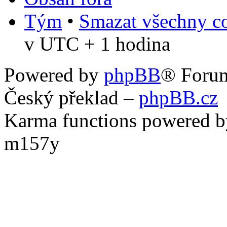
Tým
•
Smazat všechny co
v UTC + 1 hodina
Powered by
phpBB
® Foru
Český překlad –
phpBB.cz
Karma functions powered
m157y