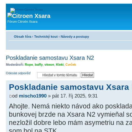
Fórum Citroën Xsara
Obsah fóra
‹
Technický kout
‹
Návody a postupy
Poskladanie samostavu Xsara N2
Moderátoři:
Rope
,
baffy
,
viteon
,
Kleki
,
Cvrček
Odeslat odpověď
Poskladanie samostavu Xsara
od
mischo1990
» pát 17. říj 2025, 9:31
Ahojte. Nemá niekto návod ako posklad
bunkovej brzde na Xsara N2 vymieňal so
nezložil dobre lebo mám asymetriu na 
som bol na STK.