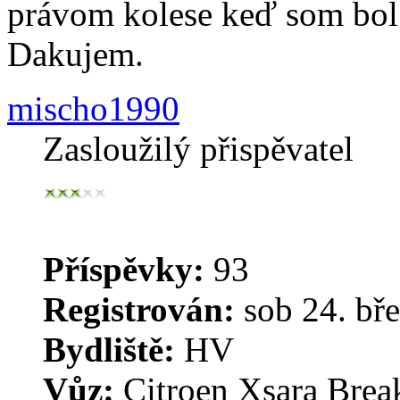
právom kolese keď som bol
Dakujem.
mischo1990
Zasloužilý přispěvatel
Příspěvky:
93
Registrován:
sob 24. bře
Bydliště:
HV
Vůz:
Citroen Xsara Brea