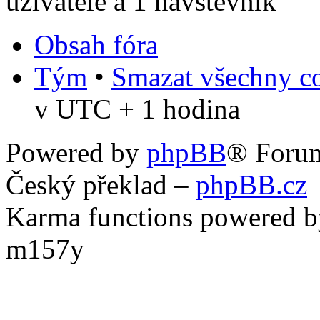
uživatelé a 1 návštěvník
Obsah fóra
Tým
•
Smazat všechny co
v UTC + 1 hodina
Powered by
phpBB
® Foru
Český překlad –
phpBB.cz
Karma functions powered
m157y