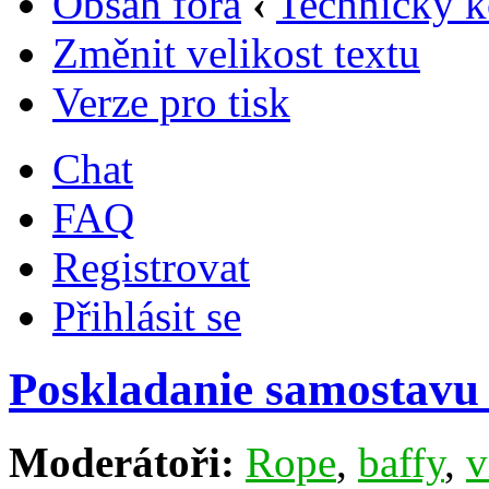
Obsah fóra
‹
Technický k
Změnit velikost textu
Verze pro tisk
Chat
FAQ
Registrovat
Přihlásit se
Poskladanie samostavu
Moderátoři:
Rope
,
baffy
,
v