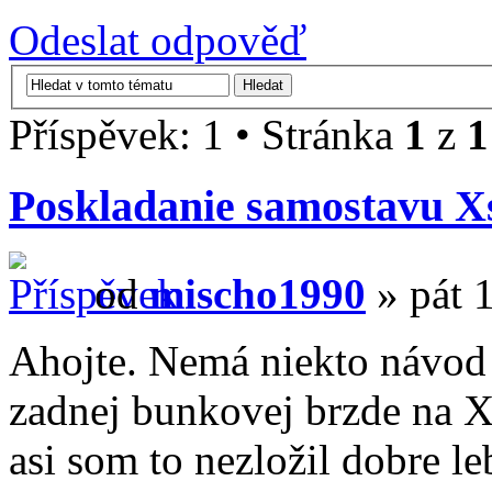
Odeslat odpověď
Příspěvek: 1 • Stránka
1
z
1
Poskladanie samostavu X
od
mischo1990
» pát 1
Ahojte. Nemá niekto návod
zadnej bunkovej brzde na 
asi som to nezložil dobre 