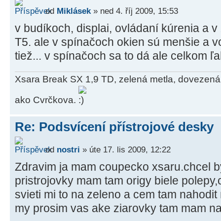
od
Miklásek
» ned 4. říj 2009, 15:53
v budíkoch, displai, ovládaní kúrenia a 
T5. ale v spínačoch okien sú menšie a 
tiež... v spínačoch sa to dá ale celkom 
Xsara Break SX 1,9 TD, zelená metla, dovezená
ako Cvrčkova.
Re: Podsvícení přístrojové desky
od
nostri
» úte 17. lis 2009, 12:22
Zdravim ja mam coupecko xsaru.chcel b
pristrojovky mam tam origy biele polepy,
svieti mi to na zeleno a cem tam nahodi
my prosim vas ake ziarovky tam mam naho