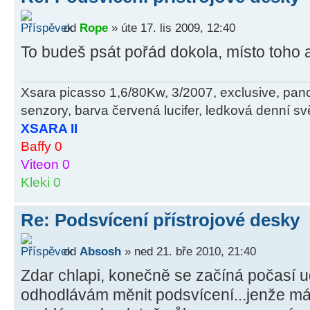
od
Rope
» úte 17. lis 2009, 12:40
To budeš psát pořád dokola, místo toho a
Xsara picasso 1,6/80Kw, 3/2007, exclusive, pan
senzory, barva červená lucifer, ledková denní svě
XSARA II
Baffy 0
Viteon 0
Kleki 0
Re: Podsvícení přístrojové desky
od
Absosh
» ned 21. bře 2010, 21:40
Zdar chlapi, konečně se začíná počasí u
odhodlávám měnit podsvícení...jenže m