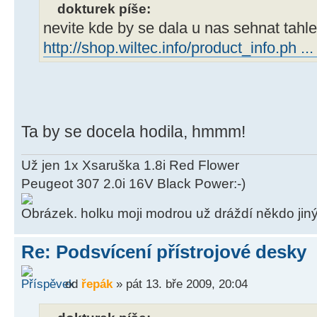
dokturek píše:
nevite kde by se dala u nas sehnat tahle
http://shop.wiltec.info/product_info.ph ..
Ta by se docela hodila, hmmm!
Už jen 1x Xsaruška 1.8i Red Flower
Peugeot 307 2.0i 16V Black Power:-)
... holku moji modrou už dráždí někdo jiný
Re: Podsvícení přístrojové desky
od
řepák
» pát 13. bře 2009, 20:04