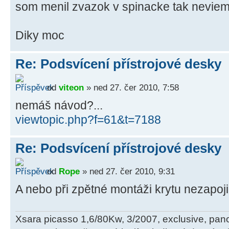
som menil zvazok v spinacke tak neviem
Diky moc
Re: Podsvícení přístrojové desky
od
viteon
» ned 27. čer 2010, 7:58
nemáš návod?...
viewtopic.php?f=61&t=7188
Re: Podsvícení přístrojové desky
od
Rope
» ned 27. čer 2010, 9:31
A nebo při zpětné montáži krytu nezapoji
Xsara picasso 1,6/80Kw, 3/2007, exclusive, pan