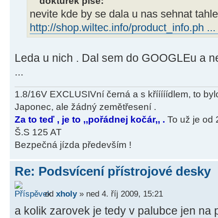
dokturek píše:
nevite kde by se dala u nas sehnat tahle
http://shop.wiltec.info/product_info.ph ..
Leda u nich . Dal sem do GOOGLEu a nech
...
1.8/16V EXCLUSIVní černá a s křííííídlem, to bylo 
Japonec, ale žádný zemětřesení .
Za to teď , je to ,,pořádnej kočár,, .
To už je od 
Š.S 125 AT
Bezpečná jízda především !
Re: Podsvícení přístrojové desky
od
xholy
» ned 4. říj 2009, 15:21
a kolik zarovek je tedy v palubce jen na