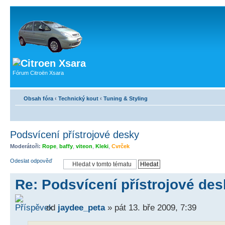
Fórum Citroën Xsara
Obsah fóra
‹
Technický kout
‹
Tuning & Styling
Podsvícení přístrojové desky
Moderátoři:
Rope
,
baffy
,
viteon
,
Kleki
,
Cvrček
Odeslat odpověď
Re: Podsvícení přístrojové de
od
jaydee_peta
» pát 13. bře 2009, 7:39