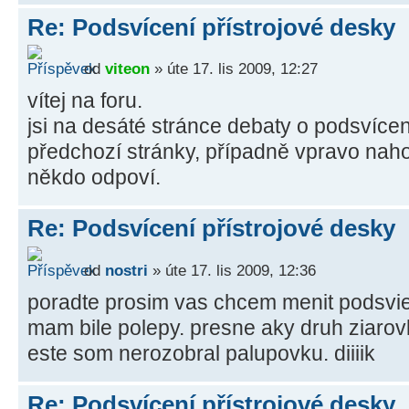
Re: Podsvícení přístrojové desky
od
viteon
» úte 17. lis 2009, 12:27
vítej na foru.
jsi na desáté stránce debaty o podsvícen
předchozí stránky, případně vpravo nahoře 
někdo odpoví.
Re: Podsvícení přístrojové desky
od
nostri
» úte 17. lis 2009, 12:36
poradte prosim vas chcem menit podsvie
mam bile polepy. presne aky druh ziaro
este som nerozobral palupovku. diiiik
Re: Podsvícení přístrojové desky