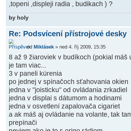
,topeni ,displeji radia , budikach ) ?
by holy
Re: Podsvícení přístrojové desky
od
Miklásek
» ned 4. říj 2009, 15:35
8 až 9 žiaroviek v budíkoch (pokial máš 
je tam viac...
3 v paneli kúrenia
po jednej v spínačoch sťahovania okien
jedna v "joisticku" od ovládania zrkadiel
jedna v displai s dátumom a hodinami
jedna v osvetlení zapalovača cigariet
a ak máš aj ovládanie na volante, tak ta
prepínači
neviem ako je to s origo rádiom...