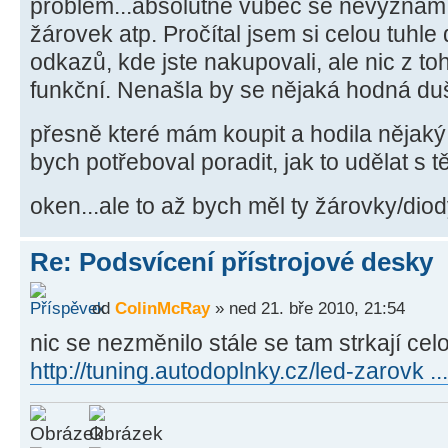
problém...absolutně vůbec se nevyznám 
žárovek atp. Pročítal jsem si celou tuhle 
odkazů, kde jste nakupovali, ale nic z 
funkční. Nenašla by se nějaká hodná duš
přesně které mám koupit a hodila nějak
bych potřeboval poradit, jak to udělat s t
oken...ale to až bych měl ty žárovky/di
Re: Podsvícení přístrojové desky
od
ColinMcRay
» ned 21. bře 2010, 21:54
nic se nezměnilo stále se tam strkají cel
http://tuning.autodoplnky.cz/led-zarovk .