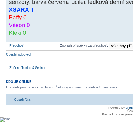
senzory, barva červená lucifer, ledková denní svě
XSARA II
Baffy 0
Viteon 0
Kleki 0
Předchozí
Zobrazit příspěvky za předchozí:
Odeslat odpověď
Zpět na Tuning & Styling
KDO JE ONLINE
Uživatelé procházející toto fórum: Žádní registrovaní uživatelé a 1 návštěvník
Obsah fóra
Powered by
php
Čes
Karma functions pow