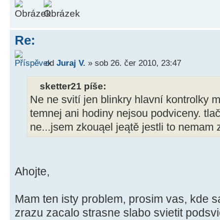
Re:
od
Juraj V.
» sob 26. čer 2010, 23:47
sketter21 píše:
Ne ne svití jen blinkry hlavní kontrolky 
temnej ani hodiny nejsou podviceny. tla
ne...jsem zkouąel jeątě jestli to nemam
Ahojte,
Mam ten isty problem, prosim vas, kde s
zrazu zacalo strasne slabo svietit podsvi