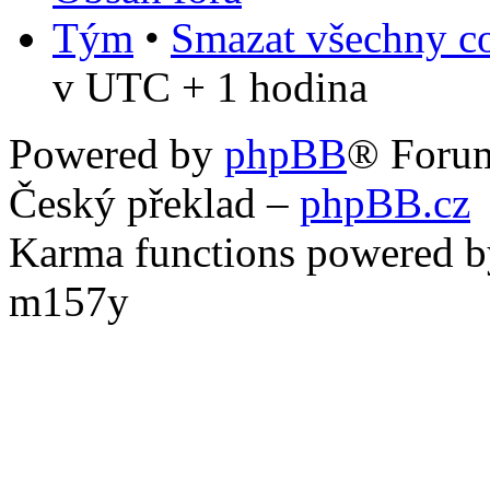
Tým
•
Smazat všechny co
v UTC + 1 hodina
Powered by
phpBB
® Foru
Český překlad –
phpBB.cz
Karma functions powered
m157y