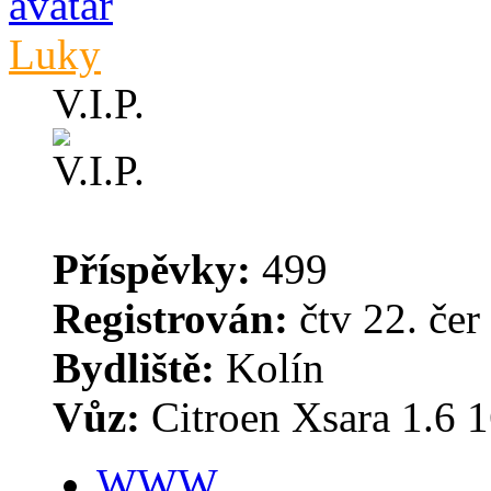
Luky
V.I.P.
Příspěvky:
499
Registrován:
čtv 22. čer
Bydliště:
Kolín
Vůz:
Citroen Xsara 1.6 16
WWW