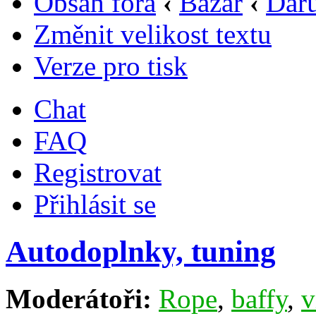
Obsah fóra
‹
Bazar
‹
Daru
Změnit velikost textu
Verze pro tisk
Chat
FAQ
Registrovat
Přihlásit se
Autodoplnky, tuning
Moderátoři:
Rope
,
baffy
,
v