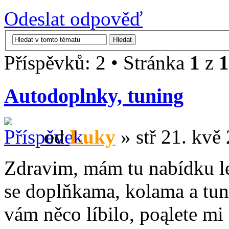
Odeslat odpověď
Příspěvků: 2 • Stránka
1
z
1
Autodoplnky, tuning
od
Luky
» stř 21. kvě
Zdravim, mám tu nabídku le
se doplňkama, kolama a tun
vám něco líbilo, poąlete mi