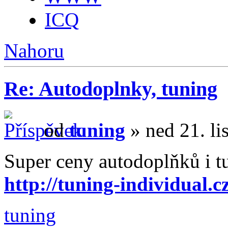
ICQ
Nahoru
Re: Autodoplnky, tuning
od
tuning
» ned 21. li
Super ceny autodoplňků i t
http://tuning-individual.c
tuning