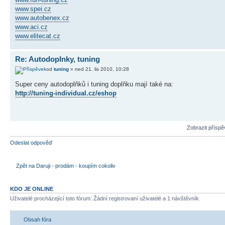
www.spei.cz
www.autobenex.cz
www.aci.cz
www.elitecat.cz
Re: Autodoplnky, tuning
od
tuning
» ned 21. lis 2010, 10:28
Super ceny autodoplňků i tuning doplňku mají také na:
http://tuning-individual.cz/eshop
Zobrazit přísp
Odeslat odpověď
Zpět na Daruji - prodám - koupím cokoliv
KDO JE ONLINE
Uživatelé procházející toto fórum: Žádní registrovaní uživatelé a 1 návštěvník
Obsah fóra