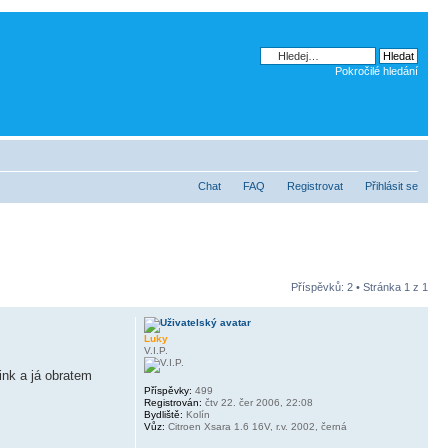
Pokročilé hledání
Chat
FAQ
Registrovat
Přihlásit se
Příspěvků: 2 • Stránka
1
z
1
Luky
V.I.P.
ink a já obratem
Příspěvky:
499
Registrován:
čtv 22. čer 2006, 22:08
Bydliště:
Kolín
Vůz:
Citroen Xsara 1.6 16V, r.v. 2002, černá