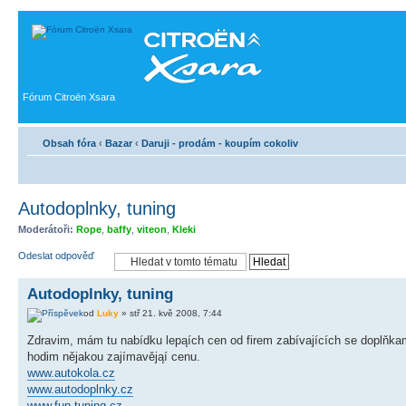
Fórum Citroën Xsara
Obsah fóra
‹
Bazar
‹
Daruji - prodám - koupím cokoliv
Autodoplnky, tuning
Moderátoři:
Rope
,
baffy
,
viteon
,
Kleki
Odeslat odpověď
Autodoplnky, tuning
od
Luky
» stř 21. kvě 2008, 7:44
Zdravim, mám tu nabídku lepąích cen od firem zabívajících se doplňkam
hodim nějakou zajímavějąí cenu.
www.autokola.cz
www.autodoplnky.cz
www.fun-tuning.cz