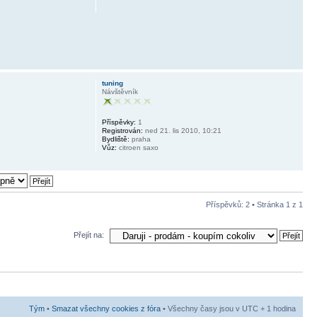
tuning
Návštěvník
Příspěvky:
1
Registrován:
ned 21. lis 2010, 10:21
Bydliště:
praha
Vůz:
citroen saxo
Příspěvků: 2 • Stránka
1
z
1
Přejít na:
Tým
•
Smazat všechny cookies z fóra
• Všechny časy jsou v UTC + 1 hodina