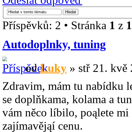
Příspěvků: 2 • Stránka
1
z
1
Autodoplnky, tuning
od
Luky
» stř 21. kvě
Zdravim, mám tu nabídku le
se doplňkama, kolama a tun
vám něco líbilo, poąlete mi
zajímavějąí cenu.