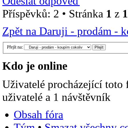
Odeslat odpověď
Příspěvků: 2 • Stránka
1
z
1
Zpět na Daruji - prodám - 
Přejít na:
Kdo je online
Uživatelé procházející toto
uživatelé a 1 návštěvník
Obsah fóra
Tým
•
Smazat všechny co