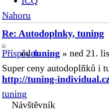
ICQ
Nahoru
Re: Autodoplnky, tuning
od
tuning
» ned 21. li
Super ceny autodoplňků i t
http://tuning-individual.c
tuning
Návštěvník