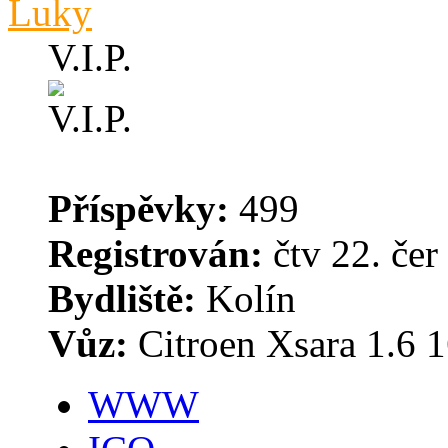
Luky
V.I.P.
Příspěvky:
499
Registrován:
čtv 22. čer
Bydliště:
Kolín
Vůz:
Citroen Xsara 1.6 16
WWW