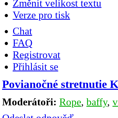
Změnit velikost textu
Verze pro tisk
Chat
FAQ
Registrovat
Přihlásit se
Povianočné stretnutie K
Moderátoři:
Rope
,
baffy
,
v
Odeslat odpověď