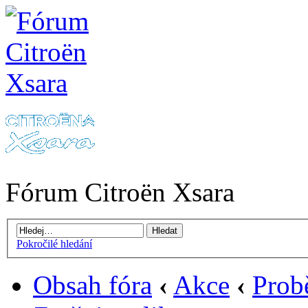
Fórum Citroën Xsara
Pokročilé hledání
Obsah fóra
‹
Akce
‹
Prob