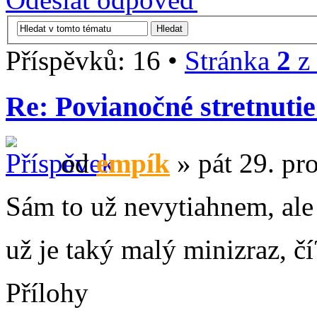
Příspěvků: 16 •
Stránka
2
z
Re: Povianočné stretnutie
od
empík
» pát 29. pr
Sám to už nevytiahnem, ale
už je taký malý minizraz, č
Přílohy