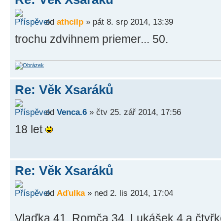
od
athcilp
» pát 8. srp 2014, 13:39
trochu zdvihnem priemer... 50.
Re: Věk Xsaráků
od
Venca.6
» čtv 25. zář 2014, 17:56
18 let
Re: Věk Xsaráků
od
Aďulka
» ned 2. lis 2014, 17:04
Vlaďka 41, Romča 34, Lukášek 4 a čtyř