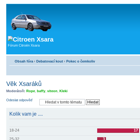
Fórum Citroën Xsara
Obsah fóra
‹
Debatovací kout
‹
Pokec o čemkoliv
Věk Xsaráků
Moderátoři:
Rope
,
baffy
,
viteon
,
Kleki
Odeslat odpověď
Kolik vam je ....
18-24
17
25-32
3