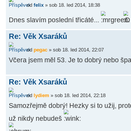
od
felix
» sob 18. led 2014, 18:38
Dnes slavím poslední třicáté...
Re: Věk Xsaráků
od
pegac
» sob 18. led 2014, 22:07
Včera jsem měl 53. Je to dobrý nebo šp
Re: Věk Xsaráků
od
lydiem
» sob 18. led 2014, 22:18
Samozřejmě dobrý! Hezky si to užij, proto
už nikdy nebudeš