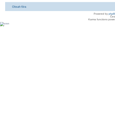
Obsah fóra
Powered by
php
Čes
Karma functions pow