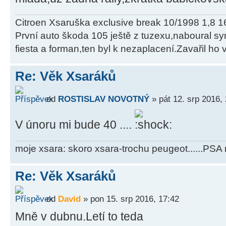
Citroen Xsaruška exclusive break 10/1998 1,8 16
První auto škoda 105 ještě z tuzexu,naboural syn
fiesta a forman,ten byl k nezaplacení.Zavařil ho 
Re: Věk Xsaráků
od
ROSTISLAV NOVOTNÝ
» pát 12. srp 2016,
V únoru mi bude 40 ....
moje xsara: skoro xsara-trochu peugeot......PSA n
Re: Věk Xsaráků
od
David
» pon 15. srp 2016, 17:42
Mně v dubnu.Letí to teda