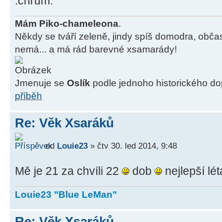
Mám Piko-chameleona
.
Někdy se tváří zeleně, jindy spíš domodra, obč
nemá... a má rád barevné xsamarády!
Jmenuje se
Oslík
podle jednoho historického d
příběh
Re: Věk Xsaráků
od
Louie23
» čtv 30. led 2014, 9:48
Mě je 21 za chvíli 22
dob
nejlepší lé
Louie23 "Blue LeMan"
Re: Věk Xsaráků