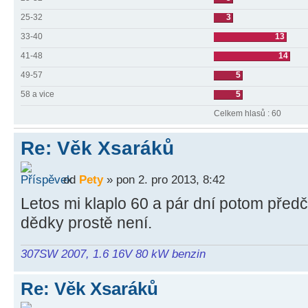
25-32
3
33-40
13
41-48
14
49-57
5
58 a vice
5
Celkem hlasů : 60
Re: Věk Xsaráků
od
Pety
» pon 2. pro 2013, 8:42
Letos mi klaplo 60 a pár dní potom před
dědky prostě není.
307SW 2007, 1.6 16V 80 kW benzin
Re: Věk Xsaráků