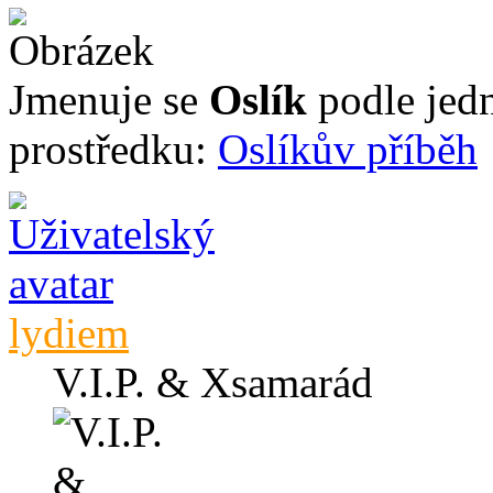
Jmenuje se
Oslík
podle jed
prostředku:
Oslíkův příběh
lydiem
V.I.P. & Xsamarád