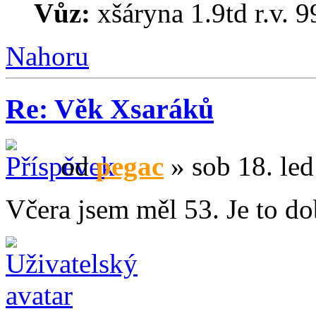
Vůz:
xšáryna 1.9td r.v. 9
Nahoru
Re: Věk Xsaráků
od
pegac
» sob 18. led
Včera jsem měl 53. Je to d