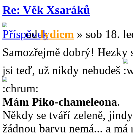
Re: Věk Xsaráků
od
lydiem
» sob 18. le
Samozřejmě dobrý! Hezky si 
jsi teď, už nikdy nebudeš
Mám Piko-chameleona
.
Někdy se tváří zeleně, jind
žádnou barvu nemá... a má 