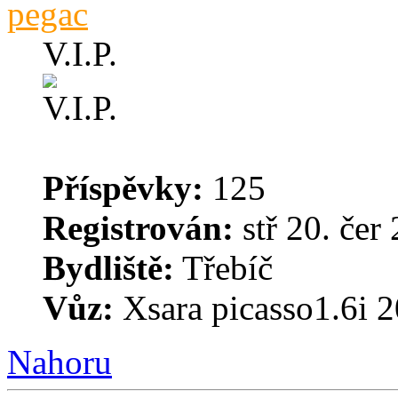
pegac
V.I.P.
Příspěvky:
125
Registrován:
stř 20. čer
Bydliště:
Třebíč
Vůz:
Xsara picasso1.6i 
Nahoru