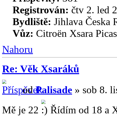
Registrován:
čtv 2. led 
Bydliště:
Jihlava Česka 
Vůz:
Citroën Xsara Picas
Nahoru
Re: Věk Xsaráků
od
Palisade
» sob 8. l
Mě je 22
Řídím od 18 a Xs