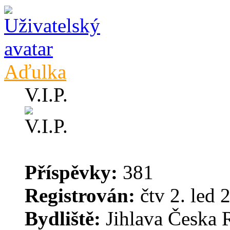
Aďulka
V.I.P.
Příspěvky:
381
Registrován:
čtv 2. led 
Bydliště:
Jihlava Česka 