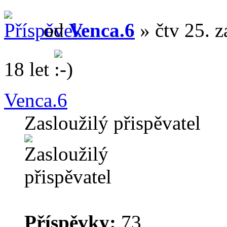
od
Venca.6
» čtv 25. z
18 let
Venca.6
Zasloužilý přispěvatel
Příspěvky:
73