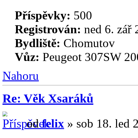
Příspěvky:
500
Registrován:
ned 6. zář 
Bydliště:
Chomutov
Vůz:
Peugeot 307SW 200
Nahoru
Re: Věk Xsaráků
od
felix
» sob 18. led 