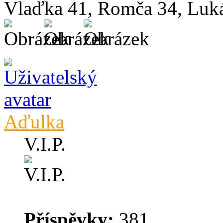
Vlaďka 41, Romča 34, Luká
Aďulka
V.I.P.
Příspěvky:
381