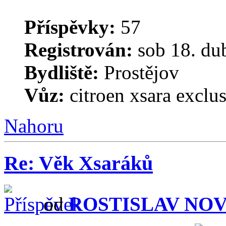
Příspěvky:
57
Registrován:
sob 18. du
Bydliště:
Prostějov
Vůz:
citroen xsara exclu
Nahoru
Re: Věk Xsaráků
od
ROSTISLAV NO