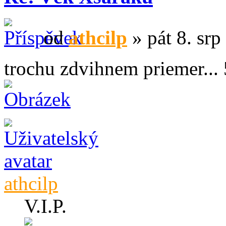
od
athcilp
» pát 8. srp
trochu zdvihnem priemer... 
athcilp
V.I.P.