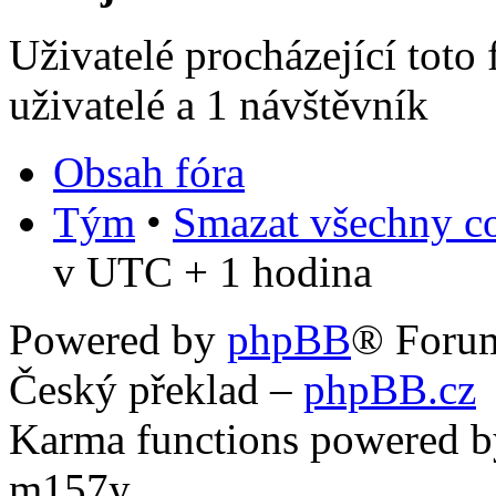
Uživatelé procházející toto
uživatelé a 1 návštěvník
Obsah fóra
Tým
•
Smazat všechny co
v UTC + 1 hodina
Powered by
phpBB
® Foru
Český překlad –
phpBB.cz
Karma functions powered
m157y