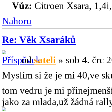
Vůz:
Citroen Xsara, 1,4i
Nahoru
Re: Věk Xsaráků
od
sateli
» sob 4. črc 
Myslím si že je mi 40,ve sk
tom vedru je mi přinejmen
jako za mlada,už žádná rall