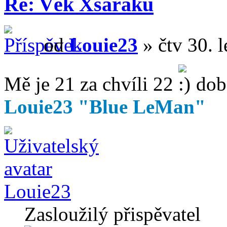
Re: Věk Xsaráků
od
Louie23
» čtv 30. 
Mě je 21 za chvíli 22
do
Louie23 "Blue LeMan"
Louie23
Zasloužilý přispěvatel