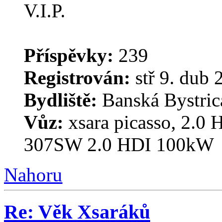
Příspěvky:
239
Registrován:
stř 9. dub 
Bydliště:
Banská Bystrica
Vůz:
xsara picasso, 2.0 
307SW 2.0 HDI 100kW
Nahoru
Re: Věk Xsaráků