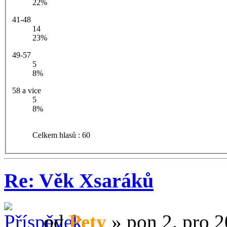
22%
41-48
14
23%
49-57
5
8%
58 a vice
5
8%
Celkem hlasů : 60
Re: Věk Xsaráků
od
Pety
» pon 2. pro 2