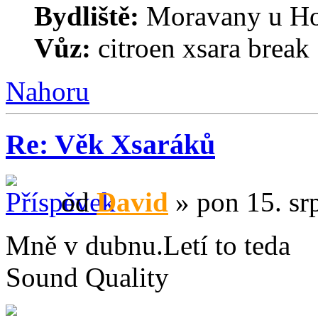
Bydliště:
Moravany u Ho
Vůz:
citroen xsara break 
Nahoru
Re: Věk Xsaráků
od
David
» pon 15. sr
Mně v dubnu.Letí to teda
Sound Quality