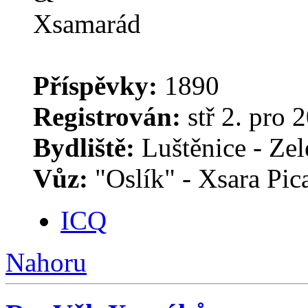
Příspěvky:
1890
Registrován:
stř 2. pro 
Bydliště:
Luštěnice - Zele
Vůz:
"Oslík" - Xsara Pic
ICQ
Nahoru