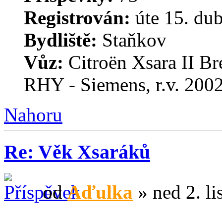
Registrován:
úte 15. du
Bydliště:
Staňkov
Vůz:
Citroën Xsara II B
RHY - Siemens, r.v. 20
Nahoru
Re: Věk Xsaráků
od
Aďulka
» ned 2. li