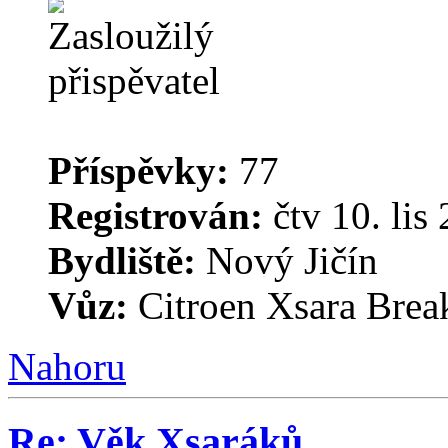
Příspěvky:
77
Registrován:
čtv 10. lis
Bydliště:
Nový Jičín
Vůz:
Citroen Xsara Brea
Nahoru
Re: Věk Xsaráků