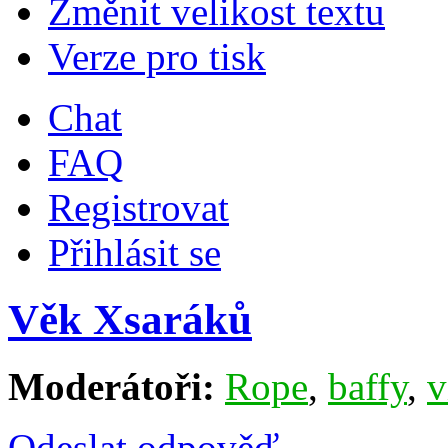
Změnit velikost textu
Verze pro tisk
Chat
FAQ
Registrovat
Přihlásit se
Věk Xsaráků
Moderátoři:
Rope
,
baffy
,
v
Odeslat odpověď