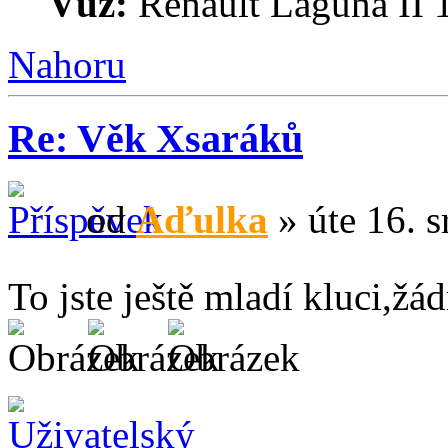
Vůz:
Renault Laguna II 
Nahoru
Re: Věk Xsaráků
od
Aďulka
» úte 16. s
To jste ještě mladí kluci,žá