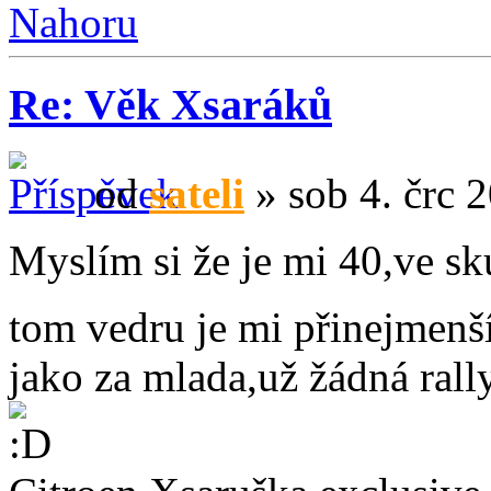
Nahoru
Re: Věk Xsaráků
od
sateli
» sob 4. črc 
Myslím si že je mi 40,ve sk
tom vedru je mi přinejmen
jako za mlada,už žádná rall