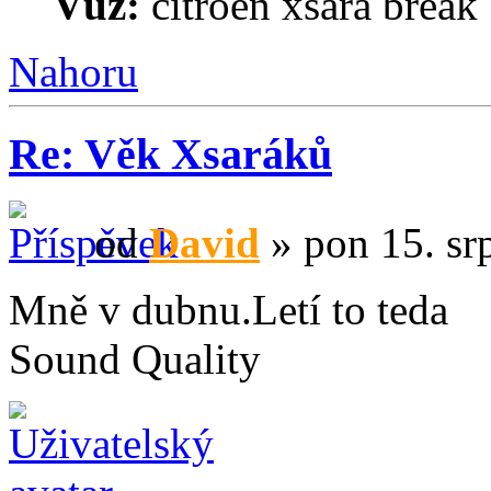
Vůz:
citroen xsara break 
Nahoru
Re: Věk Xsaráků
od
David
» pon 15. sr
Mně v dubnu.Letí to teda
Sound Quality