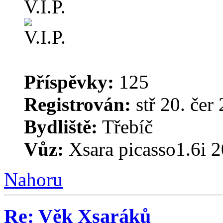
V.I.P.
Příspěvky:
125
Registrován:
stř 20. čer
Bydliště:
Třebíč
Vůz:
Xsara picasso1.6i 
Nahoru
Re: Věk Xsaráků