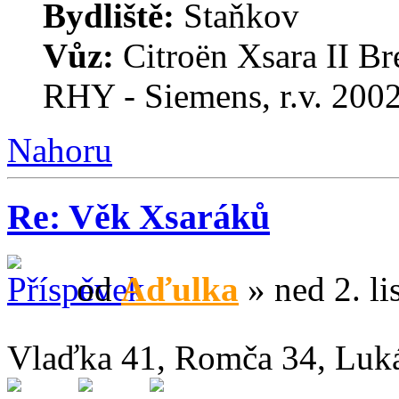
Bydliště:
Staňkov
Vůz:
Citroën Xsara II B
RHY - Siemens, r.v. 20
Nahoru
Re: Věk Xsaráků
od
Aďulka
» ned 2. li
Vlaďka 41, Romča 34, Luká