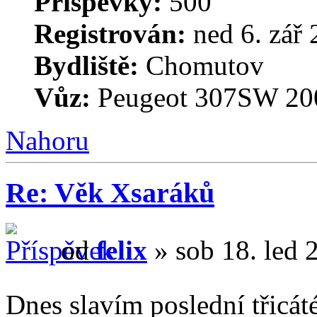
Příspěvky:
500
Registrován:
ned 6. zář 
Bydliště:
Chomutov
Vůz:
Peugeot 307SW 200
Nahoru
Re: Věk Xsaráků
od
felix
» sob 18. led 
Dnes slavím poslední třicáté