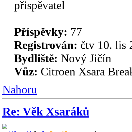
Příspěvky:
77
Registrován:
čtv 10. lis
Bydliště:
Nový Jičín
Vůz:
Citroen Xsara Brea
Nahoru
Re: Věk Xsaráků