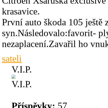
Citroen Xsaruška exclusive
krasavice.
První auto škoda 105 ještě 
syn.Následovalo:favorit- ply
nezaplacení.Zavařil ho vnu
sateli
V.I.P.
Příspěvky:
57