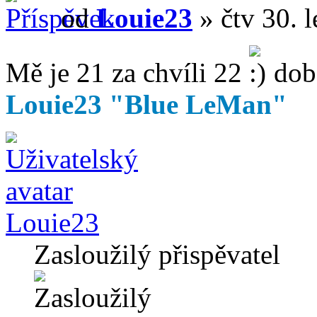
od
Louie23
» čtv 30. 
Mě je 21 za chvíli 22
do
Louie23 "Blue LeMan"
Louie23
Zasloužilý přispěvatel