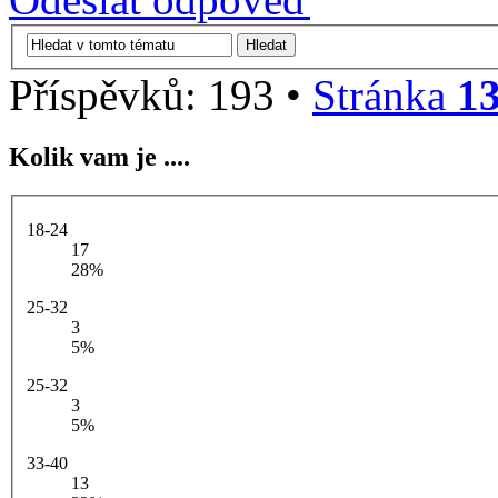
Příspěvků: 193 •
Stránka
1
Kolik vam je ....
18-24
17
28%
25-32
3
5%
25-32
3
5%
33-40
13