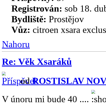
Registrován:
sob 18. du
Bydliště:
Prostějov
Vůz:
citroen xsara exclu
Nahoru
Re: Věk Xsaráků
od
ROSTISLAV NO
V únoru mi bude 40 ....