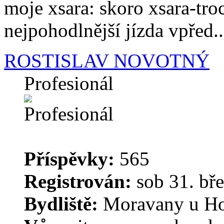
moje xsara: skoro xsara-tro
nejpohodlnější jízda vpřed...
ROSTISLAV NOVOTNÝ
Profesionál
Příspěvky:
565
Registrován:
sob 31. bře
Bydliště:
Moravany u Ho