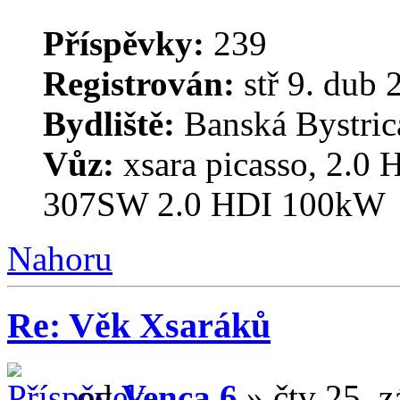
Příspěvky:
239
Registrován:
stř 9. dub 
Bydliště:
Banská Bystrica
Vůz:
xsara picasso, 2.0 
307SW 2.0 HDI 100kW
Nahoru
Re: Věk Xsaráků
od
Venca.6
» čtv 25. z