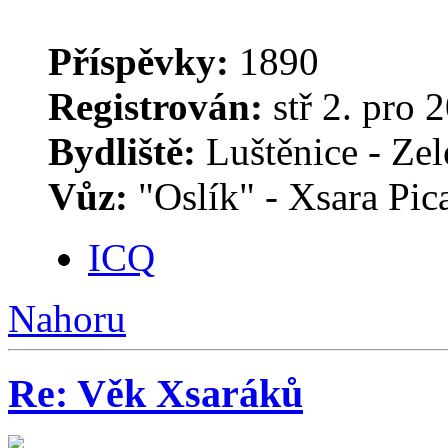
Příspěvky:
1890
Registrován:
stř 2. pro 
Bydliště:
Luštěnice - Zele
Vůz:
"Oslík" - Xsara Pic
ICQ
Nahoru
Re: Věk Xsaráků