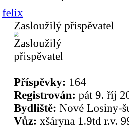
felix
Zasloužilý přispěvatel
Příspěvky:
164
Registrován:
pát 9. říj 
Bydliště:
Nové Losiny-š
Vůz:
xšáryna 1.9td r.v. 9