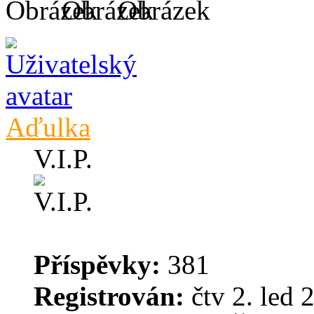
Aďulka
V.I.P.
Příspěvky:
381
Registrován:
čtv 2. led 