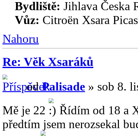
Bydliště:
Jihlava Česka 
Vůz:
Citroën Xsara Picas
Nahoru
Re: Věk Xsaráků
od
Palisade
» sob 8. l
Mě je 22
Řídím od 18 a Xs
předtím jsem nerozsekal buď