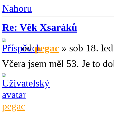
Nahoru
Re: Věk Xsaráků
od
pegac
» sob 18. led
Včera jsem měl 53. Je to d
pegac