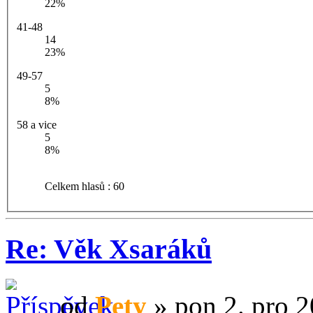
22%
41-48
14
23%
49-57
5
8%
58 a vice
5
8%
Celkem hlasů : 60
Re: Věk Xsaráků
od
Pety
» pon 2. pro 2