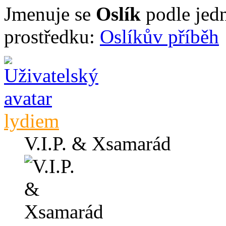
Jmenuje se
Oslík
podle jed
prostředku:
Oslíkův příběh
lydiem
V.I.P. & Xsamarád