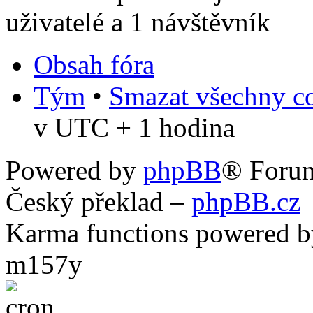
uživatelé a 1 návštěvník
Obsah fóra
Tým
•
Smazat všechny co
v UTC + 1 hodina
Powered by
phpBB
® Foru
Český překlad –
phpBB.cz
Karma functions powered
m157y