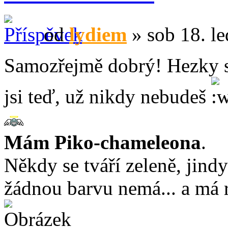
od
lydiem
» sob 18. le
Samozřejmě dobrý! Hezky si 
jsi teď, už nikdy nebudeš
Mám Piko-chameleona
.
Někdy se tváří zeleně, jind
žádnou barvu nemá... a má 