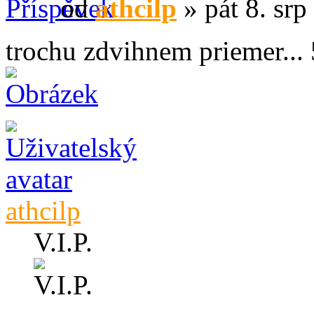
od
athcilp
» pát 8. srp
trochu zdvihnem priemer... 
athcilp
V.I.P.