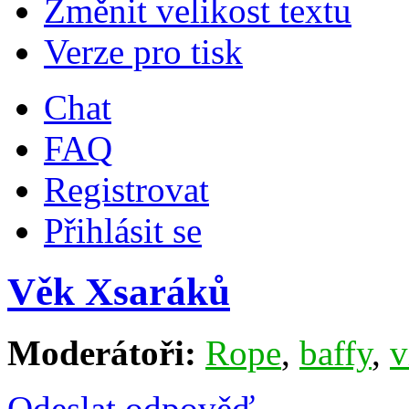
Změnit velikost textu
Verze pro tisk
Chat
FAQ
Registrovat
Přihlásit se
Věk Xsaráků
Moderátoři:
Rope
,
baffy
,
v
Odeslat odpověď