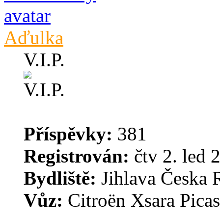
Aďulka
V.I.P.
Příspěvky:
381
Registrován:
čtv 2. led 
Bydliště:
Jihlava Česka 
Vůz:
Citroën Xsara Picas