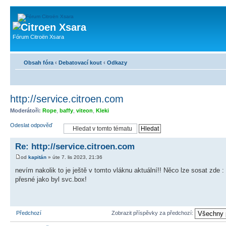
Fórum Citroën Xsara
Obsah fóra
‹
Debatovací kout
‹
Odkazy
http://service.citroen.com
Moderátoři:
Rope
,
baffy
,
viteon
,
Kleki
Odeslat odpověď
Re: http://service.citroen.com
od
kapitán
» úte 7. lis 2023, 21:36
nevím nakolik to je ještě v tomto vláknu aktuální!! Něco lze sosat zde :
přesné jako byl svc.box!
Předchozí
Zobrazit příspěvky za předchozí: