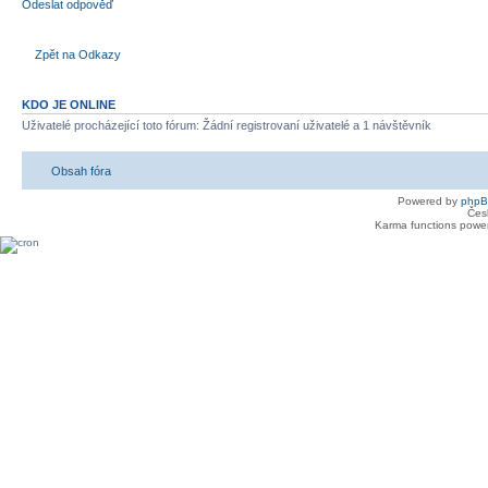
Odeslat odpověď
Zpět na Odkazy
KDO JE ONLINE
Uživatelé procházející toto fórum: Žádní registrovaní uživatelé a 1 návštěvník
Obsah fóra
Powered by
php
Čes
Karma functions pow