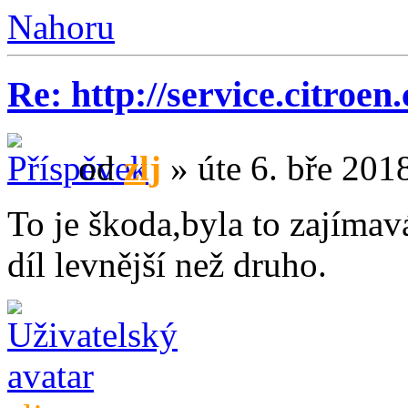
Nahoru
Re: http://service.citroen
od
zlj
» úte 6. bře 201
To je škoda,byla to zajímav
díl levnější než druho.