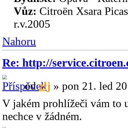
Vůz:
Citroën Xsara Pica
r.v.2005
Nahoru
Re: http://service.citroen
od
zlj
» pon 21. led 20
V jakém prohlížeči vám to 
nechce v žádném.