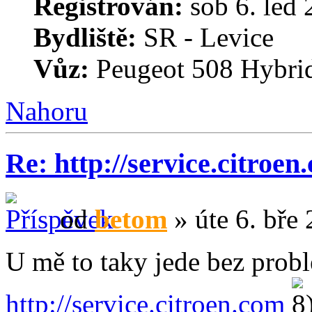
Registrován:
sob 6. led 
Bydliště:
SR - Levice
Vůz:
Peugeot 508 Hybri
Nahoru
Re: http://service.citroen
od
betom
» úte 6. bře
U mě to taky jede bez probl
http://service.citroen.com