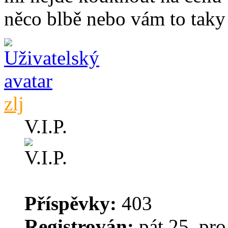
něco blbě nebo vám to taky
zlj
V.I.P.
Příspěvky:
403
Registrován:
pát 25. pro