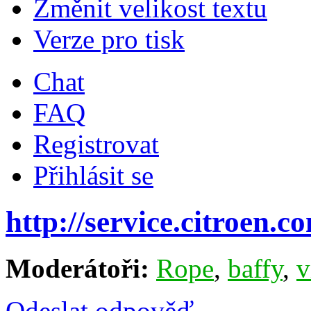
Změnit velikost textu
Verze pro tisk
Chat
FAQ
Registrovat
Přihlásit se
http://service.citroen.c
Moderátoři:
Rope
,
baffy
,
v
Odeslat odpověď