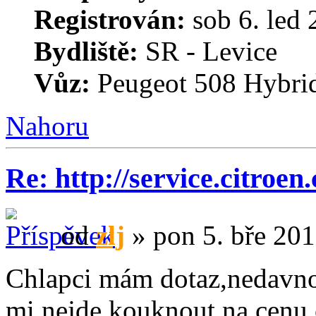
Registrován:
sob 6. led 
Bydliště:
SR - Levice
Vůz:
Peugeot 508 Hybri
Nahoru
Re: http://service.citroen
od
zlj
» pon 5. bře 201
Chlapci mám dotaz,nedavno 
mi nejde kouknout na cenu 