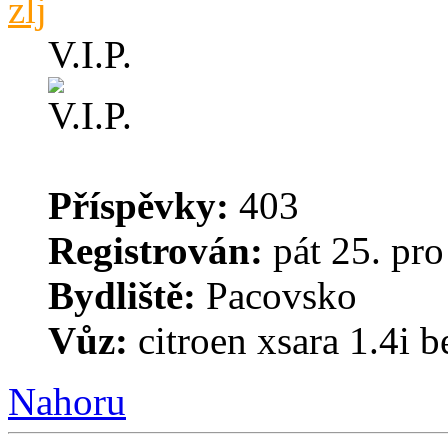
zlj
V.I.P.
Příspěvky:
403
Registrován:
pát 25. pro
Bydliště:
Pacovsko
Vůz:
citroen xsara 1.4i 
Nahoru