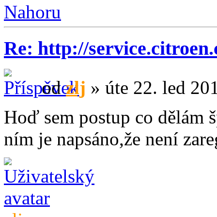
Nahoru
Re: http://service.citroen
od
zlj
» úte 22. led 20
Hoď sem postup co dělám š
ním je napsáno,že není zareg