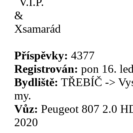
Příspěvky:
4377
Registrován:
pon 16. le
Bydliště:
TŘEBÍČ -> Vysoč
my.
Vůz:
Peugeot 807 2.0 HD
2020