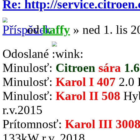
Re: http://service.citroen
od
baffy
» ned 1. lis 2
Odoslané
Minulosť:
Citroen
sára
1.6
Minulosť:
Karol I 407
2.0 
Minulosť:
Karol II 508
Hyb
r.v.2015
Prítomnosť:
Karol III 300
133kW r.v. 2018