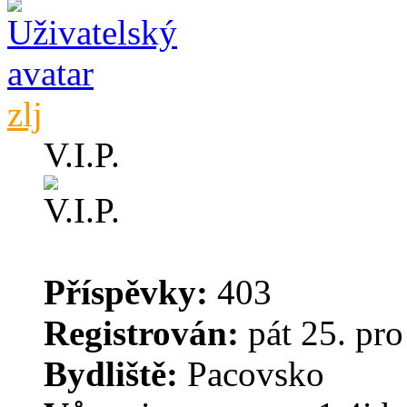
zlj
V.I.P.
Příspěvky:
403
Registrován:
pát 25. pro
Bydliště:
Pacovsko