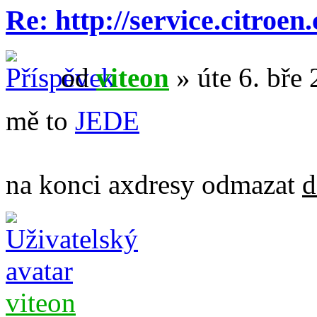
Re: http://service.citroen
od
viteon
» úte 6. bře
mě to
JEDE
na konci axdresy odmazat
d
viteon