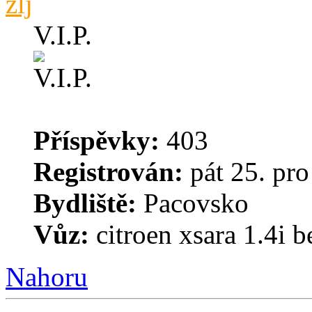
zlj
V.I.P.
Příspěvky:
403
Registrován:
pát 25. pro
Bydliště:
Pacovsko
Vůz:
citroen xsara 1.4i 
Nahoru