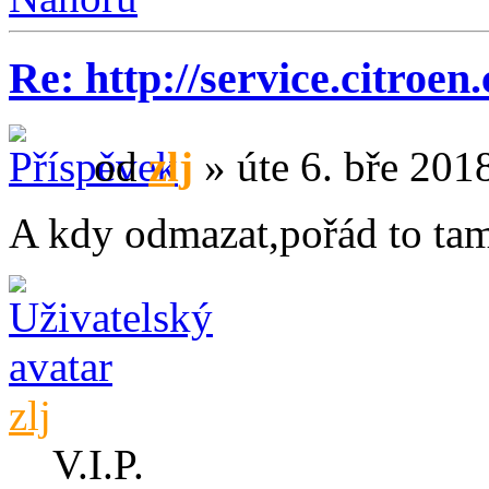
Re: http://service.citroen
od
zlj
» úte 6. bře 201
A kdy odmazat,pořád to tam
zlj
V.I.P.