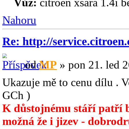
Vůz:
citroen xsara 1.4i 
Nahoru
Re: http://service.citroen
od
MP
» pon 21. led 
Ukazuje mě to cenu dílu . Ve
GCh )
K důstojnému stáří patří 
možná že i jizev - dobrod