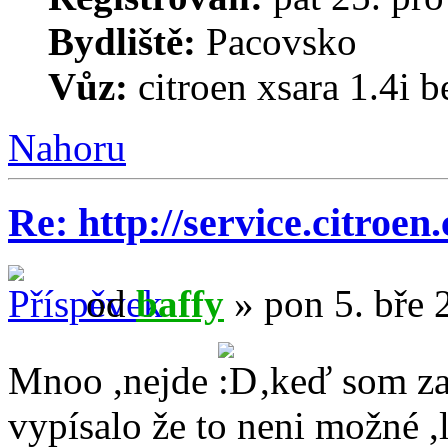
Bydliště:
Pacovsko
Vůz:
citroen xsara 1.4i 
Nahoru
Re: http://service.citroen
od
baffy
» pon 5. bře 
Mnoo ,nejde
,keď som zad
vypísalo že to neni možné