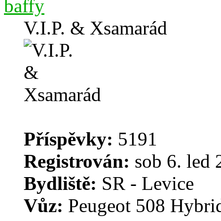
baffy
V.I.P. & Xsamarád
Příspěvky:
5191
Registrován:
sob 6. led 
Bydliště:
SR - Levice
Vůz:
Peugeot 508 Hybri