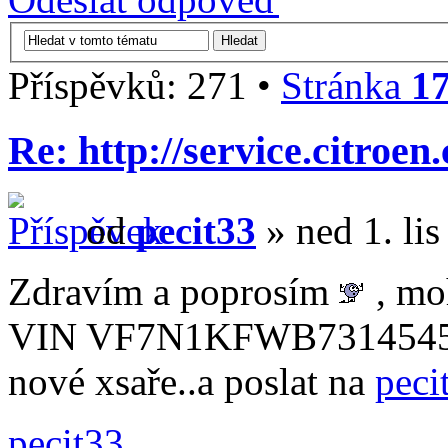
Příspěvků: 271 •
Stránka
1
Re: http://service.citroen
od
pecit33
» ned 1. li
Zdravím a poprosím
, mo
VIN VF7N1KFWB73145454 
nové xsaře..a poslat na
pec
pecit33