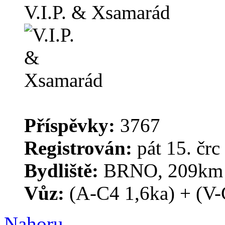
V.I.P. & Xsamarád
Příspěvky:
3767
Registrován:
pát 15. črc
Bydliště:
BRNO, 209km o
Vůz:
(A-C4 1,6ka) + (V-
Nahoru