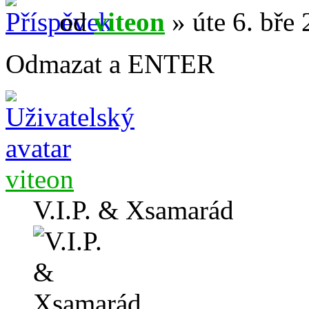
od
viteon
» úte 6. bře
Odmazat a ENTER
viteon
V.I.P. & Xsamarád