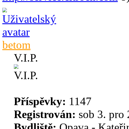
betom
V.I.P.
Příspěvky:
1147
Registrován:
sob 3. pro 
Bydliště:
Opava - Kateři