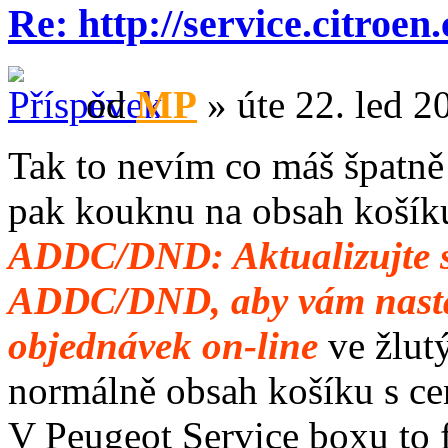
Re: http://service.citroen
od
MP
» úte 22. led 2
Tak to nevím co máš špatně 
pak kouknu na obsah košíku 
ADDC/DND: Aktualizujte s
ADDC/DND, aby vám nastav
objednávek on-line
ve žlutý
normálně obsah košíku s ce
V Peugeot Service boxu to fu