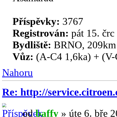
Příspěvky:
3767
Registrován:
pát 15. črc
Bydliště:
BRNO, 209km o
Vůz:
(A-C4 1,6ka) + (V-
Nahoru
Re: http://service.citroen
od
baffy
» úte 6. bře 