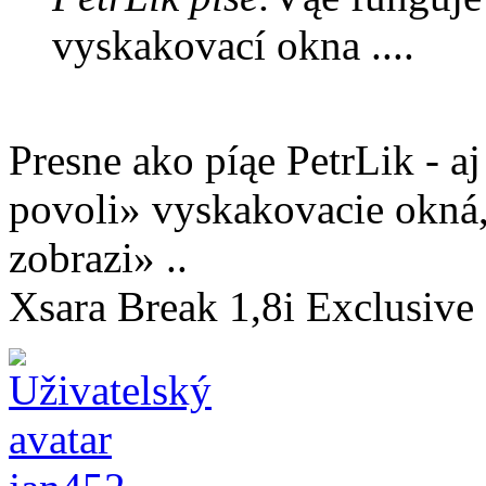
vyskakovací okna ....
Presne ako píąe PetrLik - a
povoli» vyskakovacie okná,
zobrazi» ..
Xsara Break 1,8i Exclusive 