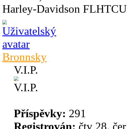
Harley-Davidson FLHTCU Ul
Bronnsky
V.I.P.
Příspěvky:
291
Registrován:
čtv 28. čer