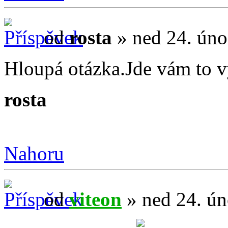
od
rosta
» ned 24. úno
Hloupá otázka.Jde vám to v
rosta
Nahoru
od
viteon
» ned 24. ún