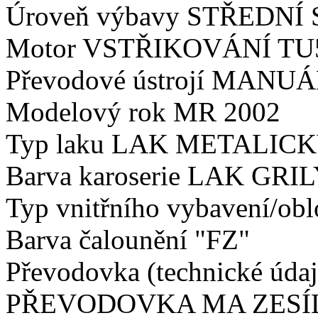
Úroveň výbavy STŘEDNÍ
Motor VSTŘIKOVÁNÍ TU
Převodové ústrojí MAN
Modelový rok MR 2002
Typ laku LAK METALIC
Barva karoserie LAK GRI
Typ vnitřního vybavení/
Barva čalounění "FZ"
Převodovka (technické ú
PŘEVODOVKA MA ZESÍL