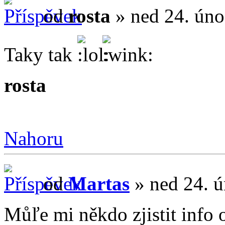
od
rosta
» ned 24. úno
Taky tak
rosta
Nahoru
od
Martas
» ned 24. ú
Můľe mi někdo zjistit info 