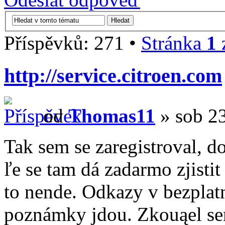
Příspěvků: 271 •
Stránka
1
http://service.citroen.com
od
Thomas11
» sob 23
Tak sem se zaregistroval, do
ľe se tam dá zadarmo zjistit
to nende. Odkazy v bezplat
poznámky jdou. Zkouąel sem