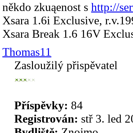
někdo zkuąenost s
http://se
Xsara 1.6i Exclusive, r.v.1
Xsara Break 1.6 16V Exclus
Thomas11
Zasloužilý přispěvatel
Příspěvky:
84
Registrován:
stř 3. led 
Bydliště:
Znojmo