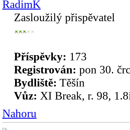
RadimK
Zasloužilý přispěvatel
Příspěvky:
173
Registrován:
pon 30. čr
Bydliště:
Těšín
Vůz:
XI Break, r. 98, 1.8
Nahoru