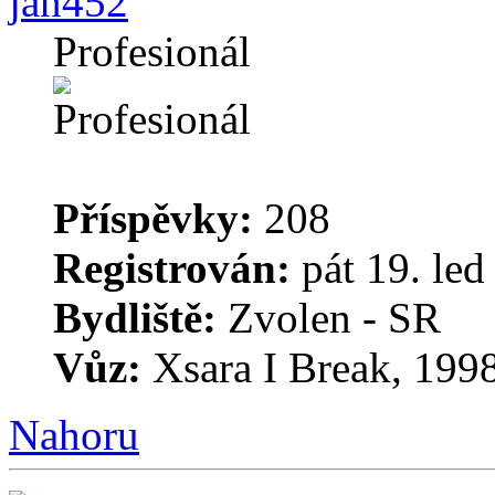
jan452
Profesionál
Příspěvky:
208
Registrován:
pát 19. led
Bydliště:
Zvolen - SR
Vůz:
Xsara I Break, 1998
Nahoru