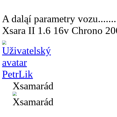
A daląí parametry vozu........
Xsara II 1.6 16v Chrono 2
PetrLik
Xsamarád