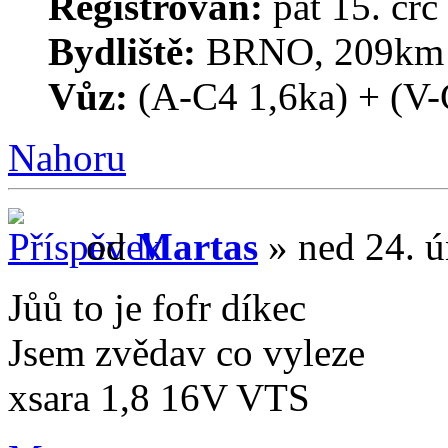
Registrován:
pát 15. črc
Bydliště:
BRNO, 209km o
Vůz:
(A-C4 1,6ka) + (V-
Nahoru
od
Martas
» ned 24. ú
Jůů to je fofr díkec
Jsem zvědav co vyleze
xsara 1,8 16V VTS