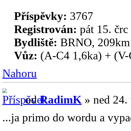
Příspěvky:
3767
Registrován:
pát 15. črc
Bydliště:
BRNO, 209km o
Vůz:
(A-C4 1,6ka) + (V-
Nahoru
od
RadimK
» ned 24.
...ja primo do wordu a vypa