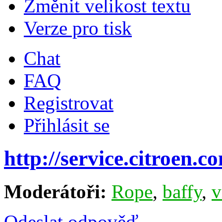
Změnit velikost textu
Verze pro tisk
Chat
FAQ
Registrovat
Přihlásit se
http://service.citroen.c
Moderátoři:
Rope
,
baffy
,
v
Odeslat odpověď