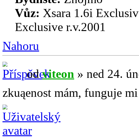
Vůz:
Xsara 1.6i Exclusiv
Exclusive r.v.2001
Nahoru
od
viteon
» ned 24. ún
zkuąenost mám, funguje mi 