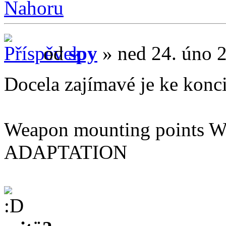
Nahoru
od
spy
» ned 24. úno 
Docela zajímavé je ke konci.
Weapon mounting poin
ADAPTATION