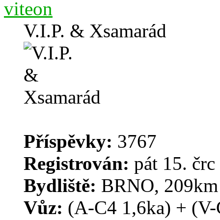
viteon
V.I.P. & Xsamarád
Příspěvky:
3767
Registrován:
pát 15. črc
Bydliště:
BRNO, 209km o
Vůz:
(A-C4 1,6ka) + (V-