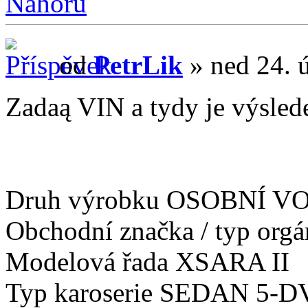
Nahoru
od
PetrLik
» ned 24. 
Zadaą VIN a tydy je výslede
Druh výrobku OSOBNÍ V
Obchodní značka / typ or
Modelová řada XSARA II
Typ karoserie SEDAN 5