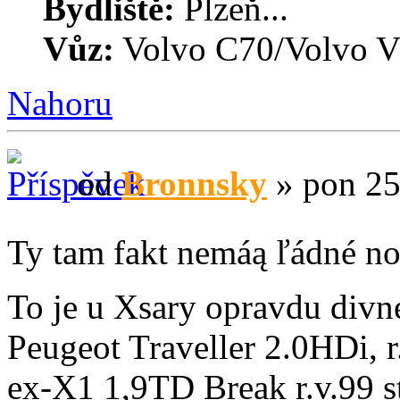
Bydliště:
Plzeň...
Vůz:
Volvo C70/Volvo V
Nahoru
od
Bronnsky
» pon 25
Ty tam fakt nemáą ľádné no
To je u Xsary opravdu divn
Peugeot Traveller 2.0HDi, r
ex-X1 1,9TD Break r.v.99 s