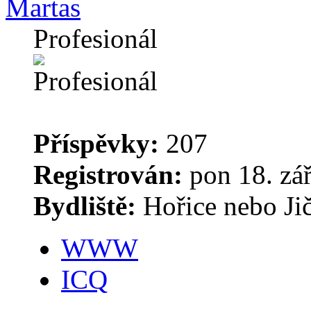
Martas
Profesionál
Příspěvky:
207
Registrován:
pon 18. zá
Bydliště:
Hořice nebo Ji
WWW
ICQ