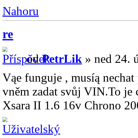
Nahoru
re
od
PetrLik
» ned 24. 
Vąe funguje , musíą nechat
vněm zadat svůj VIN.To je ce
Xsara II 1.6 16v Chrono 2