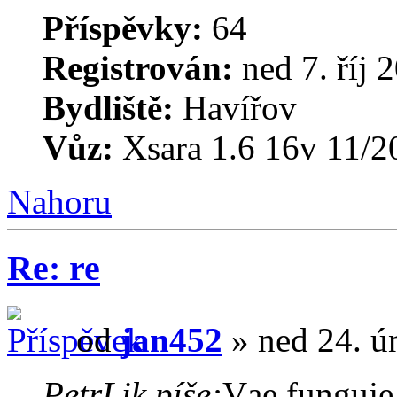
Příspěvky:
64
Registrován:
ned 7. říj 
Bydliště:
Havířov
Vůz:
Xsara 1.6 16v 11/2
Nahoru
Re: re
od
jan452
» ned 24. ú
PetrLik píše:
Vąe funguje