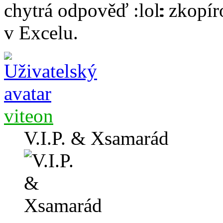
chytrá odpověď
: zkopír
v Excelu.
viteon
V.I.P. & Xsamarád