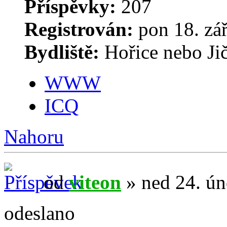
Příspěvky:
207
Registrován:
pon 18. zá
Bydliště:
Hořice nebo Ji
WWW
ICQ
Nahoru
od
viteon
» ned 24. ún
odeslano