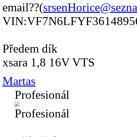
email??(
srsenHorice@sezn
VIN:VF7N6LFYF3614895
Předem dík
xsara 1,8 16V VTS
Martas
Profesionál