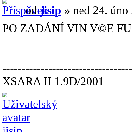
od
jisip
» ned 24. úno 
PO ZADÁNÍ VIN V©E F
---------------------------------
XSARA II 1.9D/2001
jisip