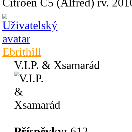
Citroen C5 (Alfréd) rv. 2
Ebrithill
V.I.P. & Xsamarád
Příspěvky:
612