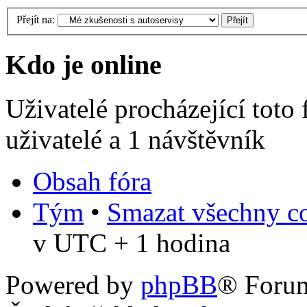
Přejít na:
Kdo je online
Uživatelé procházející toto
uživatelé a 1 návštěvník
Obsah fóra
Tým
•
Smazat všechny co
v UTC + 1 hodina
Powered by
phpBB
® Foru