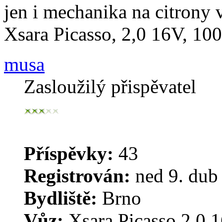
jen i mechanika na citrony 
Xsara Picasso, 2,0 16V,
musa
Zasloužilý přispěvatel
Příspěvky:
43
Registrován:
ned 9. dub
Bydliště:
Brno
Vůz:
Xsara Picasso 2,