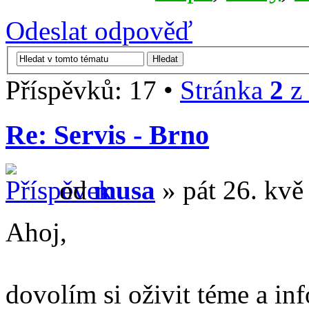
Odeslat odpověď
Příspěvků: 17 •
Stránka
2
z
Re: Servis - Brno
od
musa
» pát 26. kvě
Ahoj,
dovolím si oživit téme a in