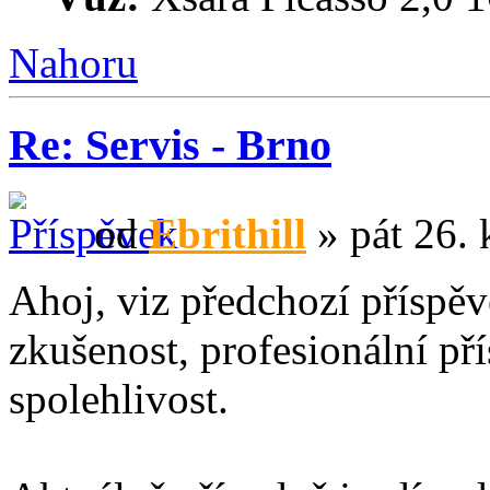
Nahoru
Re: Servis - Brno
od
Ebrithill
» pát 26. 
Ahoj, viz předchozí příspě
zkušenost, profesionální př
spolehlivost.