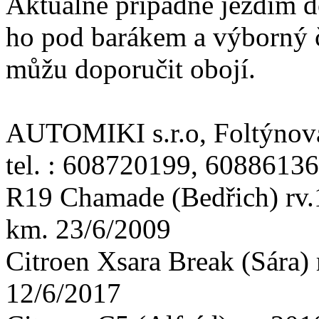
Aktuálně případně jezdím d
ho pod barákem a výborný č
můžu doporučit obojí.
AUTOMIKI s.r.o, Foltýnova
tel. : 608720199, 6088613
R19 Chamade (Bedřich) rv
km. 23/6/2009
Citroen Xsara Break (Sára
12/6/2017