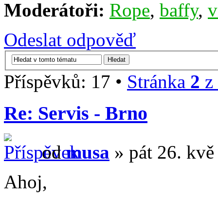
Moderátoři:
Rope
,
baffy
,
v
Odeslat odpověď
Příspěvků: 17 •
Stránka
2
z
Re: Servis - Brno
od
musa
» pát 26. kvě
Ahoj,