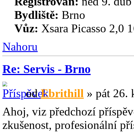
Registrován:
ned 9. dub
Bydliště:
Brno
Vůz:
Xsara Picasso 2,
Nahoru
Re: Servis - Brno
od
Ebrithill
» pát 26. 
Ahoj, viz předchozí příspě
zkušenost, profesionální př