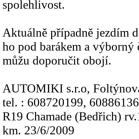
spolehlivost.
Aktuálně případně jezdím d
ho pod barákem a výborný č
můžu doporučit obojí.
AUTOMIKI s.r.o, Foltýnova
tel. : 608720199, 6088613
R19 Chamade (Bedřich) rv
km. 23/6/2009