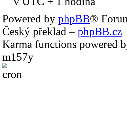
v UTC + 1 hodina
Powered by
phpBB
® Foru
Český překlad –
phpBB.cz
Karma functions powered
m157y