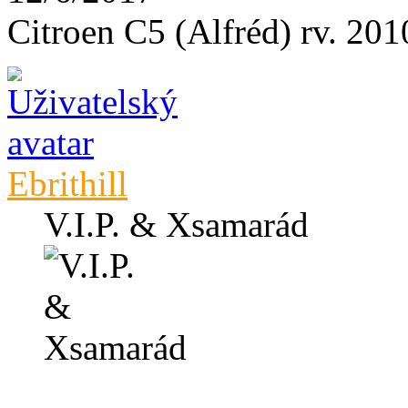
Citroen C5 (Alfréd) rv. 2
Ebrithill
V.I.P. & Xsamarád