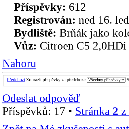
Příspěvky:
612
Registrován:
ned 16. led
Bydliště:
Brňák jako kol
Vůz:
Citroen C5 2,0HDi
Nahoru
Předchozí
Zobrazit příspěvky za předchozí:
S
Odeslat odpověď
Příspěvků: 17 •
Stránka
2
z
Zpět na Mé zkušenosti s au