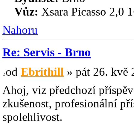
Vůz:
Xsara Picasso 2,
Nahoru
Re: Servis - Brno
od
Ebrithill
» pát 26. kvě 
Ahoj, viz předchozí příspě
zkušenost, profesionální př
spolehlivost.