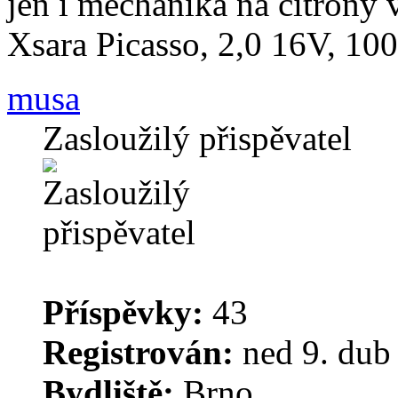
jen i mechanika na citrony 
Xsara Picasso, 2,0 16V,
musa
Zasloužilý přispěvatel
Příspěvky:
43
Registrován:
ned 9. dub
Bydliště:
Brno