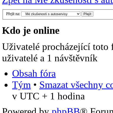
Přejít na:
Kdo je online
Uživatelé procházející toto
uživatelé a 1 návštěvník
Obsah fóra
Tým
•
Smazat všechny co
v UTC + 1 hodina
Powered by
phpBB
® Foru