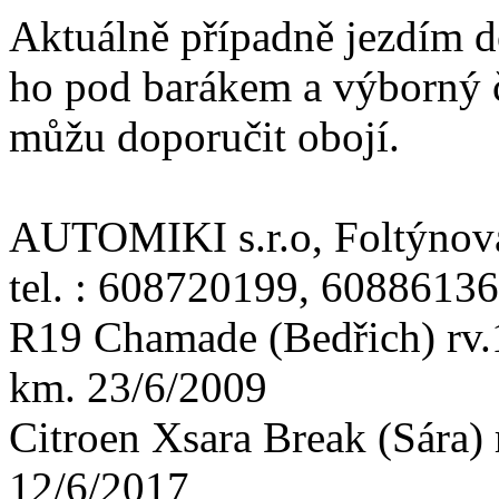
Aktuálně případně jezdím d
ho pod barákem a výborný č
můžu doporučit obojí.
AUTOMIKI s.r.o, Foltýnova
tel. : 608720199, 6088613
R19 Chamade (Bedřich) rv
km. 23/6/2009
Citroen Xsara Break (Sára
12/6/2017