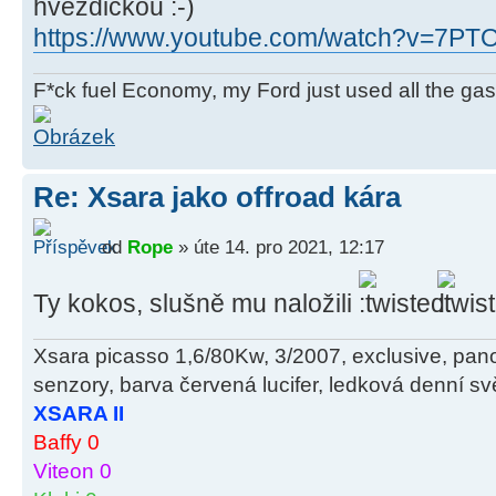
hvězdičkou
https://www.youtube.com/watch?v=7PT
F*ck fuel Economy, my Ford just used all the gas 
Re: Xsara jako offroad kára
od
Rope
» úte 14. pro 2021, 12:17
Ty kokos, slušně mu naložili
Xsara picasso 1,6/80Kw, 3/2007, exclusive, pan
senzory, barva červená lucifer, ledková denní svě
XSARA II
Baffy 0
Viteon 0