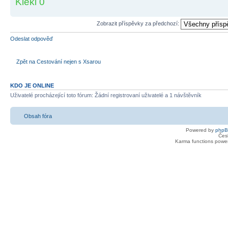
Kleki 0
Zobrazit příspěvky za předchozí:
Odeslat odpověď
Zpět na Cestování nejen s Xsarou
KDO JE ONLINE
Uživatelé procházející toto fórum: Žádní registrovaní uživatelé a 1 návštěvník
Obsah fóra
Powered by
php
Čes
Karma functions pow