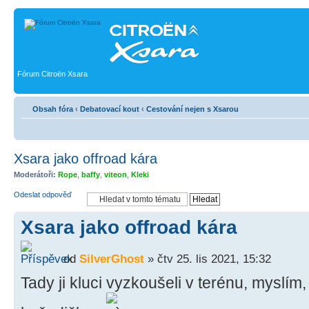
Fórum Citroën Xsara
Obsah fóra
‹
Debatovací kout
‹
Cestování nejen s Xsarou
Xsara jako offroad kára
Moderátoři:
Rope
,
baffy
,
viteon
,
Kleki
Odeslat odpověď
Xsara jako offroad kára
od
SilverGhost
» čtv 25. lis 2021, 15:32
Tady ji kluci vyzkoušeli v terénu, myslím