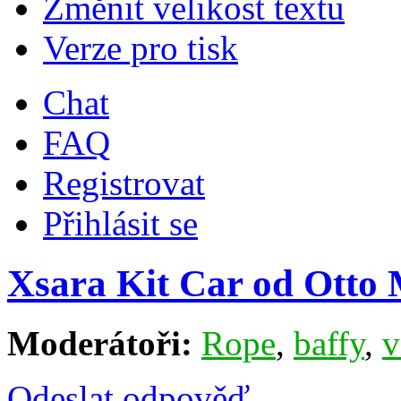
Změnit velikost textu
Verze pro tisk
Chat
FAQ
Registrovat
Přihlásit se
Xsara Kit Car od Otto 
Moderátoři:
Rope
,
baffy
,
v
Odeslat odpověď