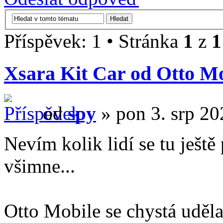
Příspěvek: 1 • Stránka
1
z
1
Xsara Kit Car od Otto Mo
od
spy
» pon 3. srp 20
Nevím kolik lidí se tu ještě
všimne...
Otto Mobile se chystá uděl