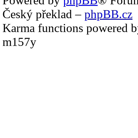
Powered by
phpBB
® Foru
Český překlad –
phpBB.cz
Karma functions powered
m157y