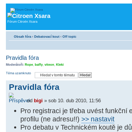
Fórum Citroën Xsara
Obsah fóra
‹
Debatovací kout
‹
Off topic
Pravidla fóra
Moderátoři:
Rope
,
baffy
,
viteon
,
Kleki
Téma uzamknuto
Pravidla fóra
od
bigi
» sob 10. dub 2010, 11:56
Pro registraci je třeba uvést funkční 
profilu (ne adresu!!)
>> nastavit
Pro debatu v Technickém koutě je důl