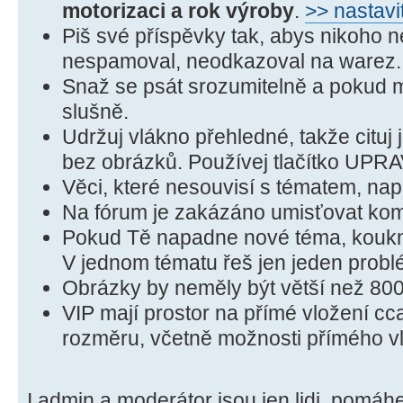
motorizaci a rok výroby
.
>> nastavi
Piš své příspěvky tak, abys nikoho n
nespamoval, neodkazoval na warez. 
Snaž se psát srozumitelně a pokud 
slušně.
Udržuj vlákno přehledné, takže cituj 
bez obrázků. Používej tlačítko UPRA
Věci, které nesouvisí s tématem, nap
Na fórum je zakázáno umisťovat kome
Pokud Tě napadne nové téma, koukni,
V jednom tématu řeš jen jeden probl
Obrázky by neměly být větší než 800
VIP mají prostor na přímé vložení cc
rozměru, včetně možnosti přímého vl
I admin a moderátor jsou jen lidi, pomáh