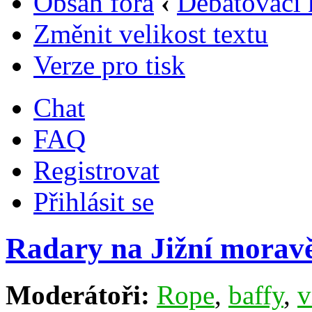
Obsah fóra
‹
Debatovací 
Změnit velikost textu
Verze pro tisk
Chat
FAQ
Registrovat
Přihlásit se
Radary na Jižní morav
Moderátoři:
Rope
,
baffy
,
v