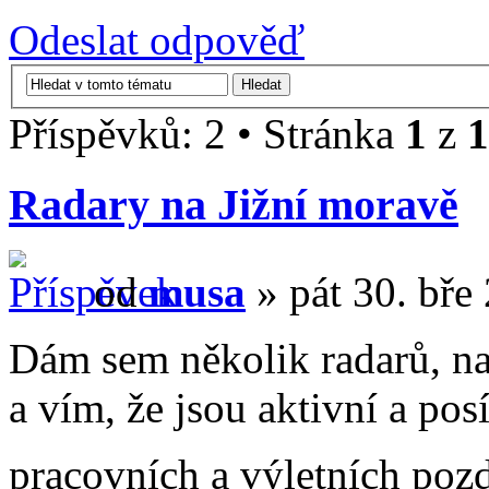
Odeslat odpověď
Příspěvků: 2 • Stránka
1
z
1
Radary na Jižní moravě
od
musa
» pát 30. bře
Dám sem několik radarů, n
a vím, že jsou aktivní a pos
pracovních a výletních po