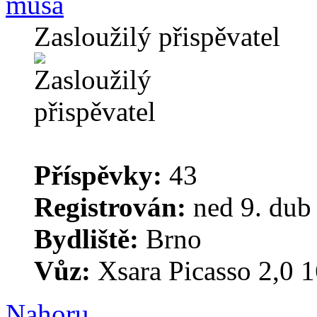
musa
Zasloužilý přispěvatel
Příspěvky:
43
Registrován:
ned 9. dub
Bydliště:
Brno
Vůz:
Xsara Picasso 2,
Nahoru