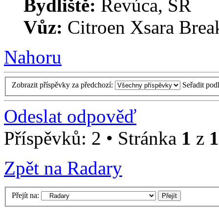
Bydliště:
Revúca, SR
Vůz:
Citroen Xsara Brea
Nahoru
Zobrazit příspěvky za předchozí:
Seřadit pod
Odeslat odpověď
Příspěvků: 2 • Stránka
1
z
1
Zpět na Radary
Přejít na: