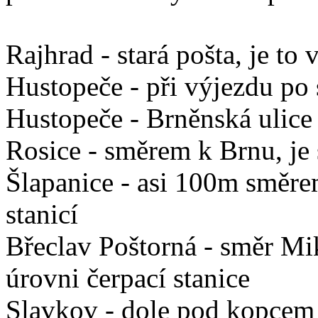
Rajhrad - stará pošta, je to
Hustopeče - při výjezdu po 
Hustopeče - Brněnská ulice
Rosice - směrem k Brnu, je
Šlapanice - asi 100m směre
stanicí
Břeclav Poštorná - směr Mi
úrovni čerpací stanice
Slavkov - dole pod kopcem