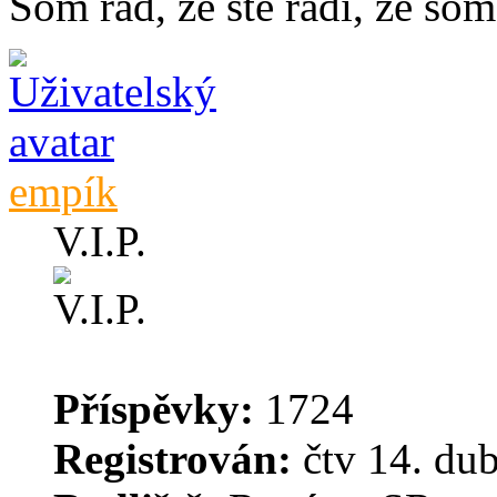
Som rád, že ste radi, že som 
empík
V.I.P.
Příspěvky:
1724
Registrován:
čtv 14. du