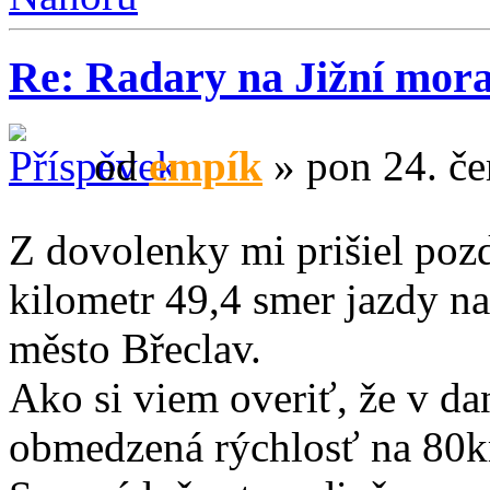
Re: Radary na Jižní mor
od
empík
» pon 24. če
Z dovolenky mi prišiel poz
kilometr 49,4 smer jazdy n
město Břeclav.
Ako si viem overiť, že v d
obmedzená rýchlosť na 80