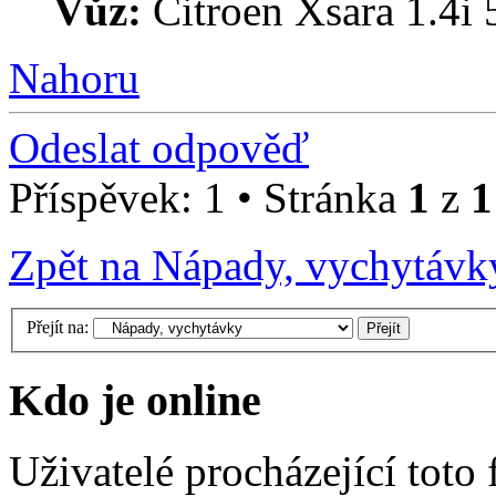
Vůz:
Citroen Xsara 1.4i 
Nahoru
Odeslat odpověď
Příspěvek: 1 • Stránka
1
z
1
Zpět na Nápady, vychytávk
Přejít na:
Kdo je online
Uživatelé procházející toto