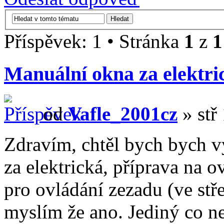
Příspěvek: 1 • Stránka
1
z
1
Manuální okna za elektri
od
Vafle_2001cz
» stř 
Zdravím, chtěl bych bych v
za elektrická, příprava na 
pro ovládání zezadu (ve stř
myslím že ano. Jediný co nev