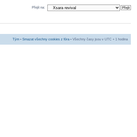
Přejít na:
Tým
•
Smazat všechny cookies z fóra
• Všechny časy jsou v UTC + 1 hodina