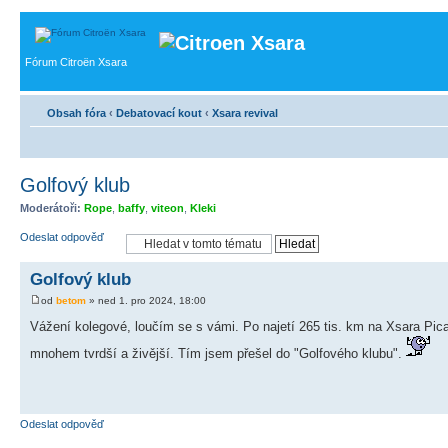
Fórum Citroën Xsara
Obsah fóra
‹
Debatovací kout
‹
Xsara revival
Golfový klub
Moderátoři:
Rope
,
baffy
,
viteon
,
Kleki
Odeslat odpověď
Golfový klub
od
betom
» ned 1. pro 2024, 18:00
Vážení kolegové, loučím se s vámi. Po najetí 265 tis. km na Xsara Pica
mnohem tvrdší a živější. Tím jsem přešel do "Golfového klubu".
Odeslat odpověď