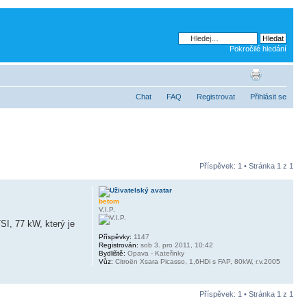
Pokročilé hledání
Chat
FAQ
Registrovat
Přihlásit se
Příspěvek: 1 • Stránka
1
z
1
betom
V.I.P.
SI, 77 kW, který je
Příspěvky:
1147
Registrován:
sob 3. pro 2011, 10:42
Bydliště:
Opava - Kateřinky
Vůz:
Citroën Xsara Picasso, 1,6HDi s FAP, 80kW, r.v.2005
Příspěvek: 1 • Stránka
1
z
1