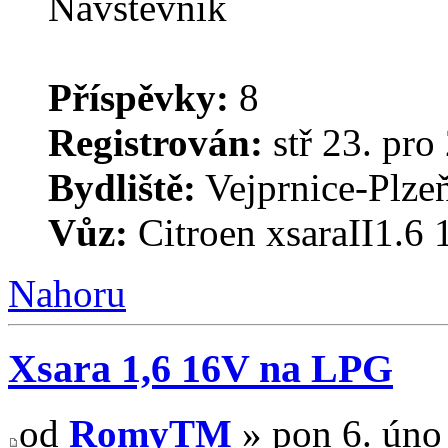
Příspěvky:
8
Registrován:
stř 23. pro
Bydliště:
Vejprnice-Plzeň
Vůz:
Citroen xsaraII1.6
Nahoru
Xsara 1,6 16V na LPG
od
RomyTM
» pon 6. úno