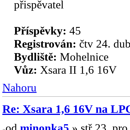
Příspěvky:
45
Registrován:
čtv 24. du
Bydliště:
Mohelnice
Vůz:
Xsara II 1,6 16V
Nahoru
Re: Xsara 1,6 16V na LP
od
minonka5
» stř 23. pro