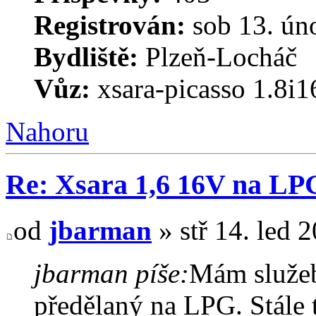
Registrován:
sob 13. ún
Bydliště:
Plzeň-Locháč
Vůz:
xsara-picasso 1.8i
Nahoru
Re: Xsara 1,6 16V na LP
od
jbarman
» stř 14. led 
jbarman píše:
Mám služeb
předělaný na LPG. Stále t