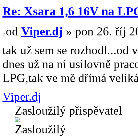
Re: Xsara 1,6 16V na LP
od
Viper.dj
» pon 26. říj 2
tak už sem se rozhodl...od v
dnes už na ní usilovně praco
LPG,tak ve mě dřímá veliká
Viper.dj
Zasloužilý přispěvatel