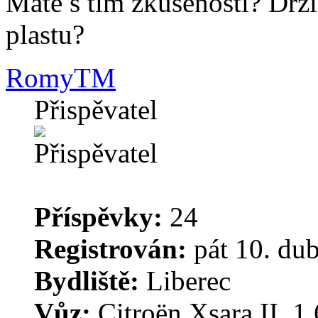
Máte s tím zkušenosti? Drží
plastu?
RomyTM
Přispěvatel
Příspěvky:
24
Registrován:
pát 10. du
Bydliště:
Liberec
Vůz:
Citroën Xsara II, 1.