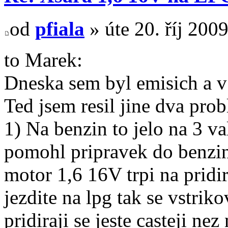
od
pfiala
» úte 20. říj 200
to Marek:
Dneska sem byl emisich a v 
Ted jsem resil jine dva pro
1) Na benzin to jelo na 3 va
pomohl pripravek do benzin
motor 1,6 16V trpi na pridi
jezdite na lpg tak se vstri
pridiraji se jeste casteji ne