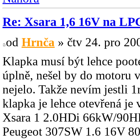
Re: Xsara 1,6 16V na LP
od
Hrnča
» čtv 24. pro 20
Klapka musí být lehce poot
úplně, nešel by do motoru 
nejelo. Takže nevím jestli 
klapka je lehce otevřená je 
Xsara 1 2.0HDi 66kW/90HP 
Peugeot 307SW 1.6 16V 80