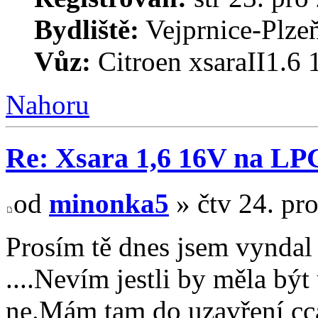
Bydliště:
Vejprnice-Plzeň
Vůz:
Citroen xsaraII1.6
Nahoru
Re: Xsara 1,6 16V na LP
od
minonka5
» čtv 24. pr
Prosím tě dnes jsem vyndal 
....Nevím jestli by měla bý
ne.Mám tam do uzavření c