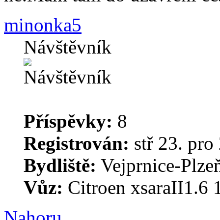
minonka5
Návštěvník
Příspěvky:
8
Registrován:
stř 23. pro
Bydliště:
Vejprnice-Plzeň
Vůz:
Citroen xsaraII1.6
Nahoru