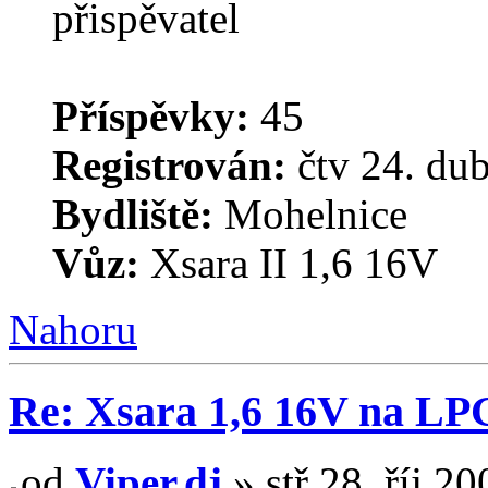
Příspěvky:
45
Registrován:
čtv 24. du
Bydliště:
Mohelnice
Vůz:
Xsara II 1,6 16V
Nahoru
Re: Xsara 1,6 16V na LP
od
Viper.dj
» stř 28. říj 2