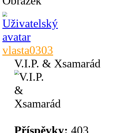
vlasta0303
V.I.P. & Xsamarád
Příspěvky:
403