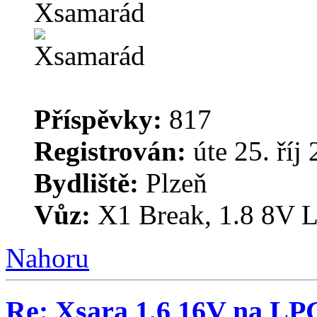
Xsamarád
Příspěvky:
817
Registrován:
úte 25. říj
Bydliště:
Plzeň
Vůz:
X1 Break, 1.8 8V L
Nahoru
Re: Xsara 1,6 16V na LP