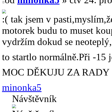
tak jsem v pasti,myslím,ž
motorek budu to muset koup
vydržím dokud se neoteplý,n
to startlo normálně.Při -15 
MOC DĚKUJU ZA RADY
minonka5
Návštěvník