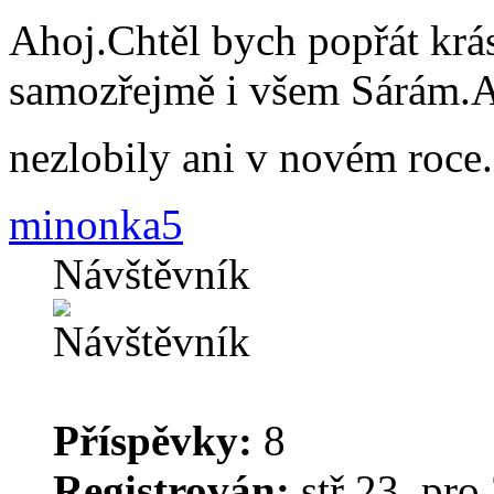
Ahoj.Chtěl bych popřát krá
samozřejmě i všem Sárám.Ab
nezlobily ani v novém roce
minonka5
Návštěvník
Příspěvky:
8
Registrován:
stř 23. pro