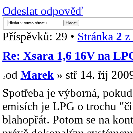
Odeslat odpověď
Příspěvků: 29 •
Stránka
2
z
Re: Xsara 1,6 16V na LP
od
Marek
» stř 14. říj 200
Spotřeba je výborná, pokud 
emisích je LPG o trochu "či
blahopřát. Potom se na kontr
právě dokonalým systémem 