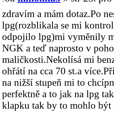
zdravím a mám dotaz.Po ne
lpg(rozblikala se mi kontro
odpojilo lpg)mi vyměnily m
NGK a teď naprosto v pohod
maličkosti.Nekolísá mi benz
ohřátí na cca 70 st.a více.P
na nižší stupeň mi to chcíp
perfektně a to jak na lpg tak
klapku tak by to mohlo být