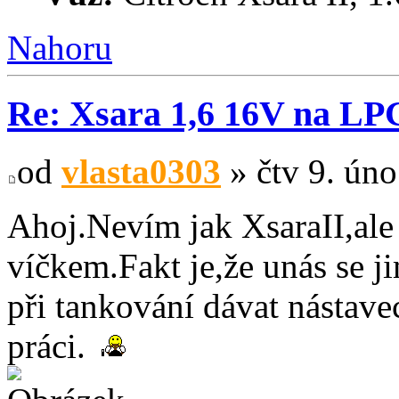
Nahoru
Re: Xsara 1,6 16V na LP
od
vlasta0303
» čtv 9. úno
Ahoj.Nevím jak XsaraII,ale
víčkem.Fakt je,že unás se 
při tankování dávat nástave
práci.