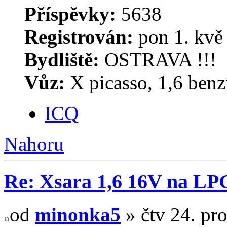
Příspěvky:
5638
Registrován:
pon 1. kvě
Bydliště:
OSTRAVA !!!
Vůz:
X picasso, 1,6 benz
ICQ
Nahoru
Re: Xsara 1,6 16V na LP
od
minonka5
» čtv 24. pr