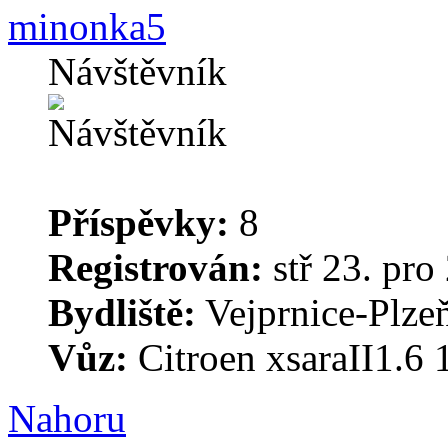
minonka5
Návštěvník
Příspěvky:
8
Registrován:
stř 23. pro
Bydliště:
Vejprnice-Plzeň
Vůz:
Citroen xsaraII1.6
Nahoru