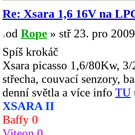
Re: Xsara 1,6 16V na LP
od
Rope
» stř 23. pro 2009
Spíš krokáč
Xsara picasso 1,6/80Kw, 3/
střecha, couvací senzory, ba
denní světla a více info
TU
XSARA II
Baffy 0
Viteon 0