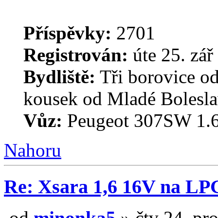
Příspěvky:
2701
Registrován:
úte 25. zář
Bydliště:
Tři borovice o
kousek od Mladé Bolesla
Vůz:
Peugeot 307SW 1.6
Nahoru
Re: Xsara 1,6 16V na LP
od
minonka5
» čtv 24. pr