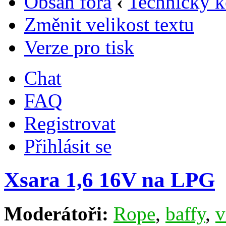
Obsah fóra
‹
Technický k
Změnit velikost textu
Verze pro tisk
Chat
FAQ
Registrovat
Přihlásit se
Xsara 1,6 16V na LPG
Moderátoři:
Rope
,
baffy
,
v