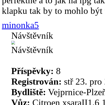
perfektně a to jak na lpg tak
klapku tak by to mohlo být
minonka5
Návštěvník
Příspěvky:
8
Registrován:
stř 23. pro
Bydliště:
Vejprnice-Plzeň
Vůz:
Citroen xsaraII1.6