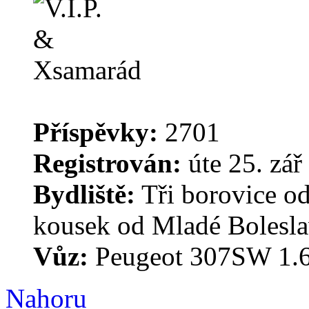
Příspěvky:
2701
Registrován:
úte 25. zář
Bydliště:
Tři borovice o
kousek od Mladé Bolesla
Vůz:
Peugeot 307SW 1.6
Nahoru