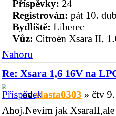
Příspěvky:
24
Registrován:
pát 10. du
Bydliště:
Liberec
Vůz:
Citroën Xsara II, 1.
Nahoru
Re: Xsara 1,6 16V na LP
od
vlasta0303
» čtv 9.
Ahoj.Nevím jak XsaraII,ale