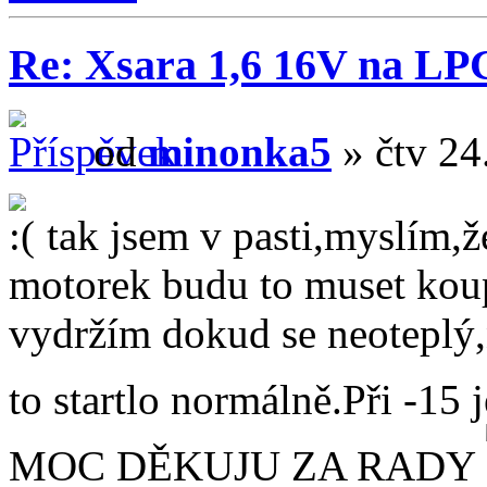
Re: Xsara 1,6 16V na LP
od
minonka5
» čtv 24
tak jsem v pasti,myslím,ž
motorek budu to muset koup
vydržím dokud se neoteplý,n
to startlo normálně.Při -15 
MOC DĚKUJU ZA RADY