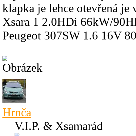
klapka je lehce otevřená je 
Xsara 1 2.0HDi 66kW/90HP 
Peugeot 307SW 1.6 16V 80
Hrnča
V.I.P. & Xsamarád