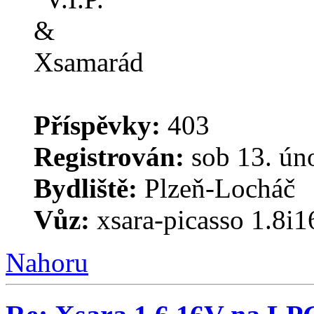
Příspěvky:
403
Registrován:
sob 13. ún
Bydliště:
Plzeň-Locháč
Vůz:
xsara-picasso 1.8i
Nahoru