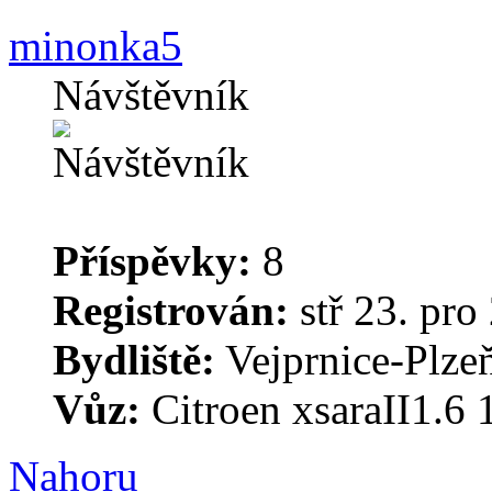
minonka5
Návštěvník
Příspěvky:
8
Registrován:
stř 23. pro
Bydliště:
Vejprnice-Plzeň
Vůz:
Citroen xsaraII1.6
Nahoru