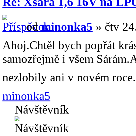
Re: Xsara 1,6 16V na LP
od
minonka5
» čtv 24
Ahoj.Chtěl bych popřát krá
samozřejmě i všem Sárám.Ab
nezlobily ani v novém roce
minonka5
Návštěvník