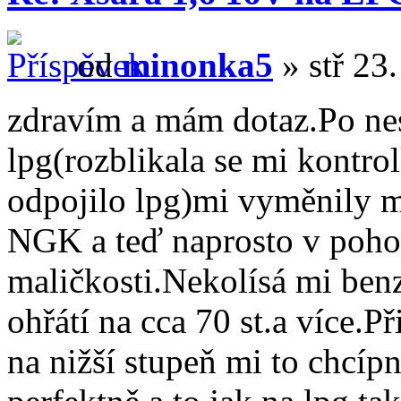
od
minonka5
» stř 23
zdravím a mám dotaz.Po ne
lpg(rozblikala se mi kontro
odpojilo lpg)mi vyměnily m
NGK a teď naprosto v pohod
maličkosti.Nekolísá mi benz
ohřátí na cca 70 st.a více.P
na nižší stupeň mi to chcíp