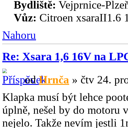
Bydliště:
Vejprnice-Plzeň
Vůz:
Citroen xsaraII1.6
Nahoru
Re: Xsara 1,6 16V na LP
od
Hrnča
» čtv 24. pr
Klapka musí být lehce poot
úplně, nešel by do motoru 
nejelo. Takže nevím jestli 