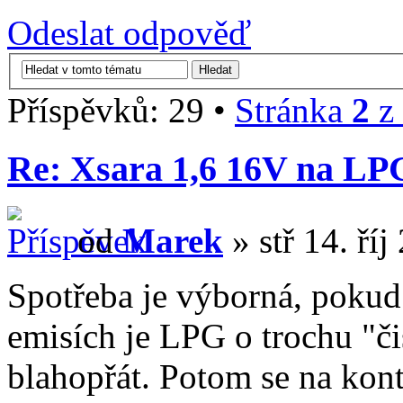
Odeslat odpověď
Příspěvků: 29 •
Stránka
2
z
Re: Xsara 1,6 16V na LP
od
Marek
» stř 14. ří
Spotřeba je výborná, pokud 
emisích je LPG o trochu "či
blahopřát. Potom se na kontr