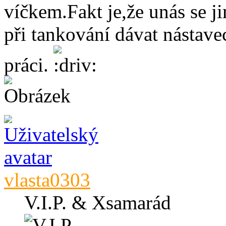
víčkem.Fakt je,že unás se 
při tankování dávat nástave
práci.
vlasta0303
V.I.P. & Xsamarád