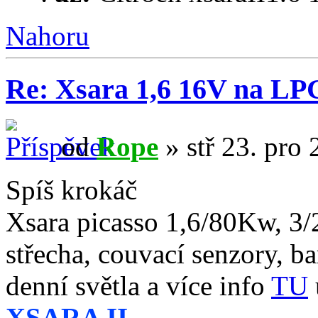
Nahoru
Re: Xsara 1,6 16V na LP
od
Rope
» stř 23. pro
Spíš krokáč
Xsara picasso 1,6/80Kw, 3/
střecha, couvací senzory, ba
denní světla a více info
TU
XSARA II