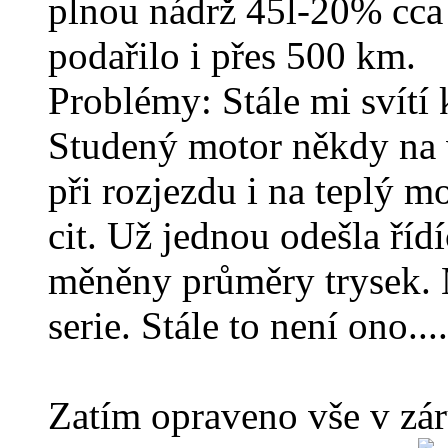
plnou nádrž 45l-20% cca
podařilo i přes 500 km.
Problémy: Stále mi svítí 
Studený motor někdy na 
při rozjezdu i na teplý m
cit. Už jednou odešla říd
měněny průměry trysek. 
serie. Stále to není ono....
Zatím opraveno vše v záru