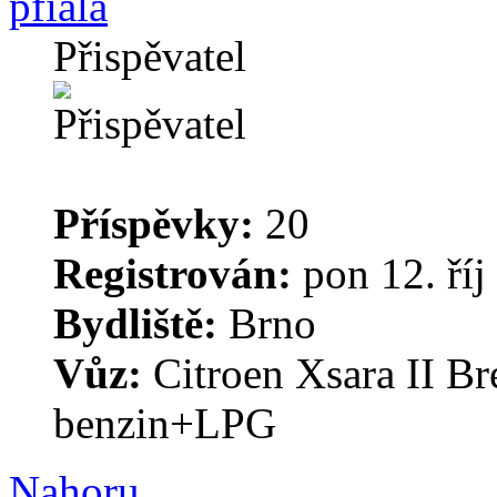
pfiala
Přispěvatel
Příspěvky:
20
Registrován:
pon 12. říj
Bydliště:
Brno
Vůz:
Citroen Xsara II B
benzin+LPG
Nahoru