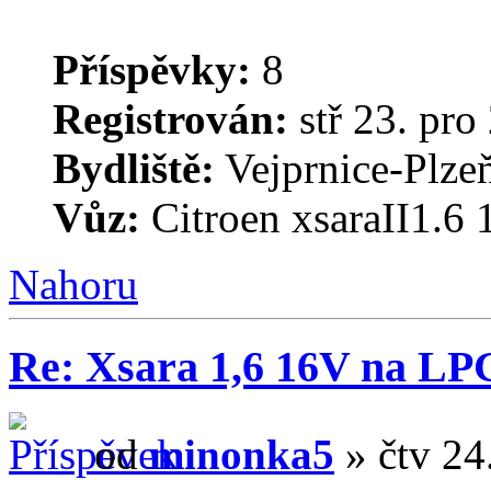
Příspěvky:
8
Registrován:
stř 23. pro
Bydliště:
Vejprnice-Plzeň
Vůz:
Citroen xsaraII1.6
Nahoru
Re: Xsara 1,6 16V na LP
od
minonka5
» čtv 24