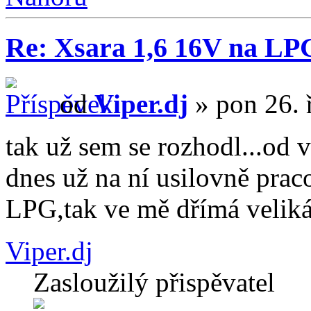
Re: Xsara 1,6 16V na LP
od
Viper.dj
» pon 26. 
tak už sem se rozhodl...od v
dnes už na ní usilovně praco
LPG,tak ve mě dřímá veliká
Viper.dj
Zasloužilý přispěvatel