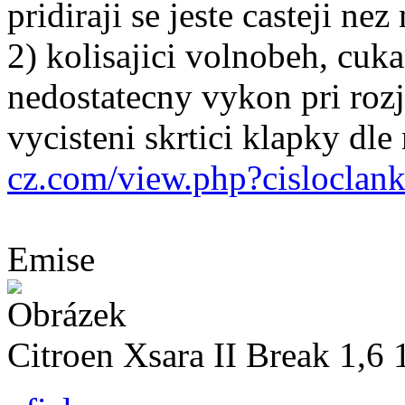
pridiraji se jeste casteji ne
2) kolisajici volnobeh, cuka
nedostatecny vykon pri roz
vycisteni skrtici klapky dl
cz.com/view.php?cislocla
Emise
Citroen Xsara II Break 1,