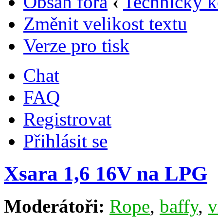
Obsah fóra
‹
Technický k
Změnit velikost textu
Verze pro tisk
Chat
FAQ
Registrovat
Přihlásit se
Xsara 1,6 16V na LPG
Moderátoři:
Rope
,
baffy
,
v