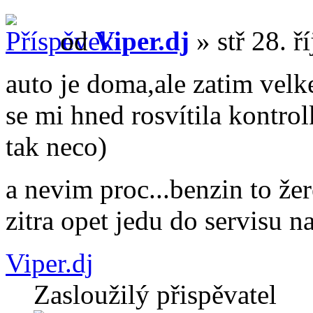
od
Viper.dj
» stř 28. ř
auto je doma,ale zatim velk
se mi hned rosvítila kontro
tak neco)
a nevim proc...benzin to že
zitra opet jedu do servisu n
Viper.dj
Zasloužilý přispěvatel