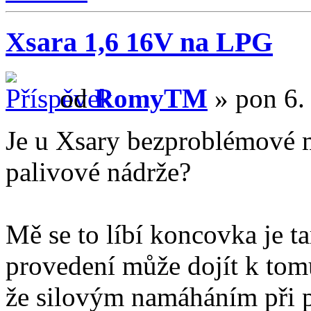
Xsara 1,6 16V na LPG
od
RomyTM
» pon 6.
Je u Xsary bezproblémové 
palivové nádrže?
Mě se to líbí koncovka je t
provedení může dojít k tom
že silovým namáháním při p