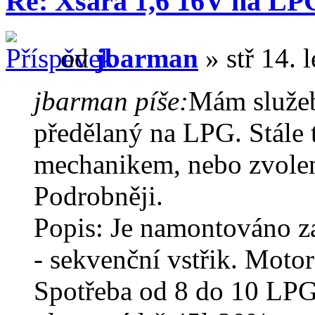
Re: Xsara 1,6 16V na LP
od
jbarman
» stř 14. 
jbarman píše:
Mám služeb
předělaný na LPG. Stále t
mechanikem, nebo zvol
Podrobněji.
Popis: Je namontováno z
- sekvenční vstřik. Motor
Spotřeba od 8 do 10 LPG 