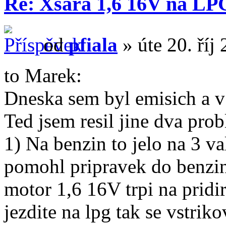
Re: Xsara 1,6 16V na LP
od
pfiala
» úte 20. říj
to Marek:
Dneska sem byl emisich a v 
Ted jsem resil jine dva pro
1) Na benzin to jelo na 3 va
pomohl pripravek do benzin
motor 1,6 16V trpi na pridi
jezdite na lpg tak se vstri