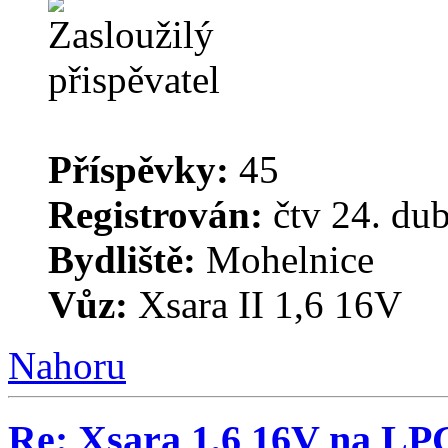
Příspěvky:
45
Registrován:
čtv 24. du
Bydliště:
Mohelnice
Vůz:
Xsara II 1,6 16V
Nahoru
Re: Xsara 1,6 16V na LP