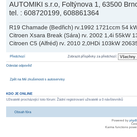
AUTOMIKI s.r.o, Foltýnova 1, 63500 Brn
tel. : 608720199, 608861364
R19 Chamade (Bedřich) rv.1992 1721ccm 54 kW
Citroen Xsara Break (Sára) rv. 2002 1,4i 55kW
Citroen C5 (Alfréd) rv. 2010 2,0HDi 103kW 2063
Předchozí
Zobrazit příspěvky za předchozí:
Odeslat odpověď
Zpět na Mé zkušenosti s autoservisy
KDO JE ONLINE
Uživatelé procházející toto fórum: Žádní registrovaní uživatelé a 0 návštevníků
Obsah fóra
Powered by
php
Čes
Karma functions pow