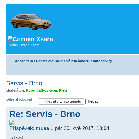
Fórum Citroën Xsara
Obsah fóra
‹
Debatovací kout
‹
Mé zkušenosti s autoservisy
Servis - Brno
Moderátoři:
Rope
,
baffy
,
viteon
,
Kleki
Odeslat odpověď
Re: Servis - Brno
od
musa
» pát 26. kvě 2017, 18:04